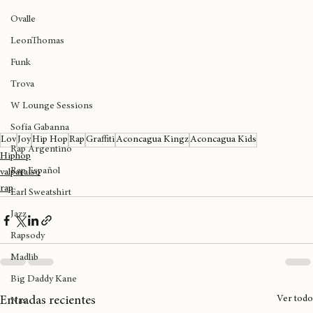
Emiliana
Ovalle
LeonThomas
Funk
Trova
W Lounge Sessions
Sofía Gabanna
Lov
Joy
Hip Hop
Rap
Graffiti
Aconcagua Kingz
Aconcagua Kids
Rap Argentino
Hiphop
Rap Español
valparaíso
rap
Earl Sweatshirt
Jazz
Rapsody
Madlib
Big Daddy Kane