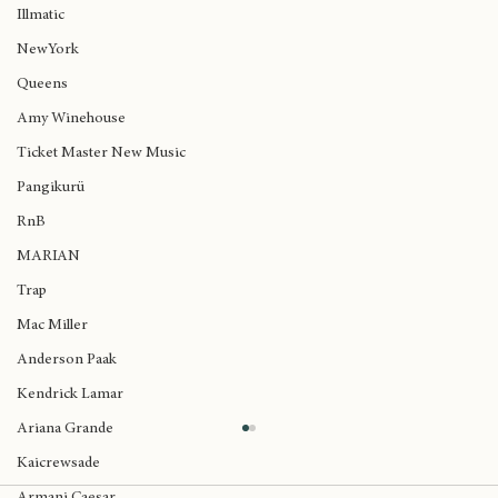
Ver todo
Entradas recientes
Nas
Illmatic
NewYork
Queens
Amy Winehouse
Ticket Master New Music
Pangikurü
RnB
MARIAN
Trap
Mac Miller
Anderson Paak
Kendrick Lamar
Ariana Grande
Kaicrewsade