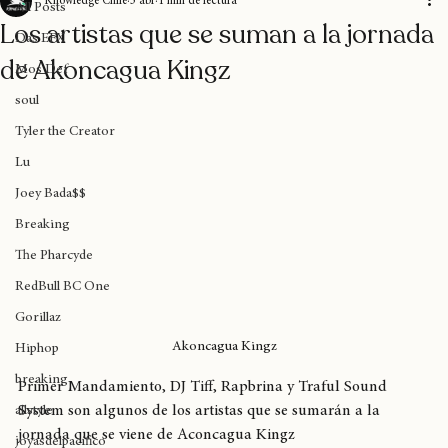
Knowledge Chile
3 abr
1 min de lectura
All Posts
Los artistas que se suman a la jornada
Das EFX
de Akoncagua Kingz
Mos Def
soul
Tyler the Creator
Lu
Joey Bada$$
Breaking
The Pharcyde
RedBull BC One
Gorillaz
Akoncagua Kingz
Hiphop
breaking
Primer Mandamiento, DJ Tiff, Rapbrina y Traful Sound 
System son algunos de los artistas que se sumarán a la 
allstyle