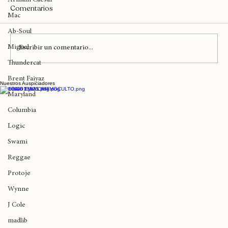
Armani Caesar
Comentarios
Mac
Ab-Soul
Miguel
Escribir un comentario...
Thundercat
Franuli y AlmenDra DelPilar llegan
Brent Faiyaz
Nuestros Auspiciadores
Maryland
Columbia
Logic
Swami
Reggae
Protoje
Wynne
J Cole