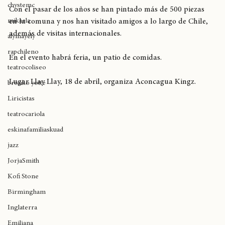
tylerthecreator
chystemc
Con el pasar de los años se han pintado más de 500 piezas 
mikaela
en la comuna y nos han visitado amigos a lo largo de Chile, 
además de visitas internacionales.
alymayely
rapchileno
En el evento habrá feria, un patio de comidas.
teatrocoliseo
Lugar Llay Llay, 18 de abril, organiza Aconcagua Kingz.
bronko yotte
Liricistas
teatrocariola
eskinafamiliaskuad
jazz
JorjaSmith
Kofi Stone
Birmingham
Inglaterra