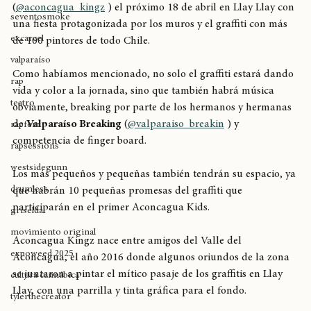
jornada que se viene de Aconcagua Kingz 
joyasdelpacífico
(
@aconcagua_kingz
 ) el próximo 18 de abril en Llay Llay con 
seventosmoke
una fiesta protagonizada por los muros y el graffiti con más 
excarcel
de 100 pintores de todo Chile.
valparaíso
Como habíamos mencionado, no solo el graffiti estará dando 
rap
vida y color a la jornada, sino que también habrá música 
teatro
obviamente, breaking por parte de los hermanos y hermanas 
de 
Valparaíso Breaking
 (
@valparaiso_breakin
 ) y 
rapfem
competencia de finger board.
rapsessions
westsidegunn
Los más pequeños y pequeñas también tendrán su espacio, ya 
drumless
que habrán 10 pequeñas promesas del graffiti que 
participarán en el primer Aconcagua Kids.
griselda
movimiento original
Aconcagua Kingz nace entre amigos del Valle del 
expoweed 2025
Aconcagua, el año 2016 donde algunos oriundos de la zona 
se juntaron a pintar el mítico pasaje de los graffitis en Llay 
cultura cannábica
Llay, con una parrilla y tinta gráfica para el fondo.