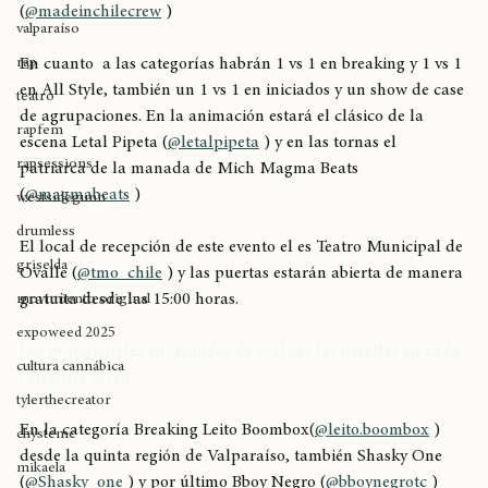
Ovalle, la producción a cargo de Made in Chile Crew 
excarcel
(
@madeinchilecrew
 )
valparaíso
rap
En cuanto  a las categorías habrán 1 vs 1 en breaking y 1 vs 1 
en All Style, también un 1 vs 1 en iniciados y un show de case 
teatro
de agrupaciones. En la animación estará el clásico de la 
rapfem
escena Letal Pipeta (
@letalpipeta
 ) y en las tornas el 
rapsessions
patriarca de la manada de Mich Magma Beats 
(
@magmabeats
 )
westsidegunn
drumless
El local de recepción de este evento el es Teatro Municipal de 
griselda
Ovalle (
@tmo_chile
 ) y las puertas estarán abierta de manera 
gratuita desde las 15:00 horas.
movimiento original
expoweed 2025
Los profesionales encargados de evaluar las batallas en cada 
cultura cannábica
categoría serán:
tylerthecreator
En la categoría Breaking Leito Boombox(
@leito.boombox
 ) 
chystemc
desde la quinta región de Valparaíso, también Shasky One 