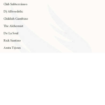
Rap al Estadio
Club Subterráneo
Dj Alfreedelic
Childish Gambino
The Alchemist
De La Soul
Rick Santino
Anita Tijoux
Kali Uchis
Dua Lipa
Black Music
Dancehall