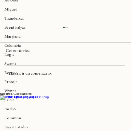
Ab-Soul
Miguel
Thundercat
Brent Faiyaz
Maryland
Columbia
Comentarios
Logic
Swami
Reggae
Escribir un comentario...
Protoje
Wynne
Nuestros Auspiciadores
El ciclo formativo de Franuli "De la
J Cole
Canción al Set" extiende sus
inscripciones
madlib
Common