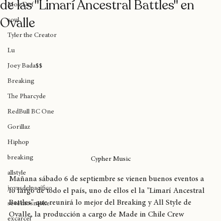
Mañana comienza una nueva edición
Das EFX
de las "Limarí Ancestral Battles" en
Mos Def
Ovalle
soul
Tyler the Creator
Lu
Joey Bada$$
Breaking
The Pharcyde
RedBull BC One
Gorillaz
Hiphop
breaking
Cypher Music
allstyle
Mañana sábado 6 de septiembre se vienen buenos eventos a 
joyasdelpacífico
lo largo de todo el país, uno de ellos el la "Limarí Ancestral 
Battles" que reunirá lo mejor del Breaking y All Style de 
seventosmoke