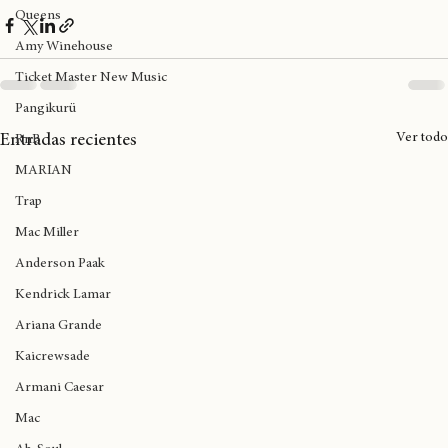
breaking
NewYork
Queens
Amy Winehouse
Ticket Master New Music
Pangikurü
Ver todo
Entradas recientes
RnB
MARIAN
Trap
Mac Miller
Anderson Paak
Kendrick Lamar
Ariana Grande
Kaicrewsade
Armani Caesar
Mac