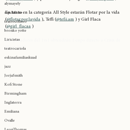
mikaela
(
@Shasky_one
 ) y por último Bboy Negro (
@bboynegrotc
 )
alymayely
En tanto en la categoría All Style estarán Flotar por la vida 
rapchileno
(
@flotar.por.lavida
 ), Teffi (
@tefii.am
 ) y Girl Flaca 
teatrocoliseo
(
@girl_flacaa
 )
bronko yotte
Liricistas
Los ganadores del 1vs1 obtendrán 1 cupo directo a Crisis de 
Flava 2025
teatrocariola
eskinafamiliaskuad
jazz
JorjaSmith
Kofi Stone
Birmingham
Inglaterra
Emiliana
Ovalle