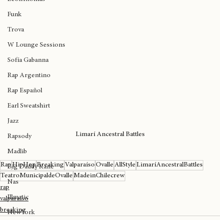
LeonThomas
Funk
Trova
W Lounge Sessions
Sofía Gabanna
Rap Argentino
Rap Español
Earl Sweatshirt
Jazz
Limarí Ancestral Battles
Rapsody
Madlib
Rap
HipHop
Breaking
Valparaíso
Ovalle
AllStyle
LimaríAncestralBattles
Big Daddy Kane
TeatroMunicipaldeOvalle
MadeinChilecrew
Nas
rap
Illmatic
valparaíso