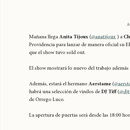
A
Mañana llega 
Anita Tijoux
 (
@anatijoux
 ) a 
Cl
Providencia para lanzar de manera oficial su E
que el show tuvo sold out.
El show mostrará lo nuevo del trabajo además d
Además, estará el hermano 
Aerstame
 (
@aerst
habrá una selección de vinilos de 
DJ Tiff
 (
@djti
de Orrego Luco.