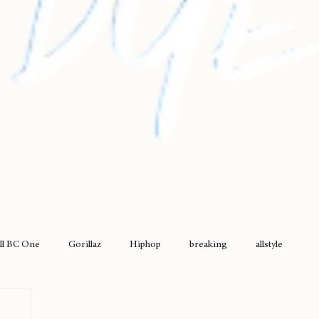
ll BC One
Gorillaz
Hiphop
breaking
allstyle