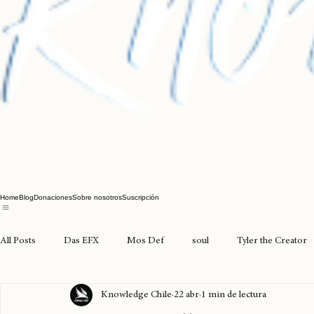
Home
Blog
Donaciones
Sobre nosotros
Suscripción
All Posts
Das EFX
Mos Def
soul
Tyler the Creator