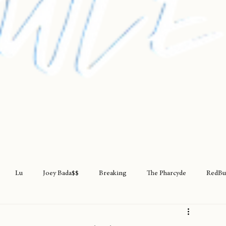
Lu
Joey Bada$$
Breaking
The Pharcyde
RedBu