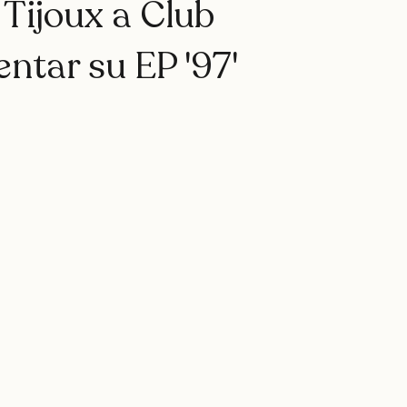
rap
teatro
rapfem
rapsessions
westsidegunn
Tijoux a Club
ntar su EP '97'
hystemc
mikaela