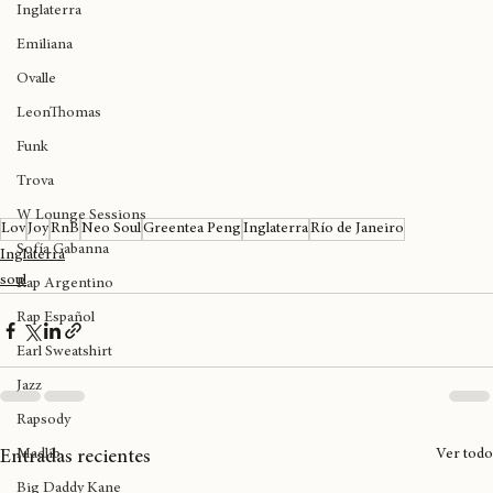
Inglaterra
Emiliana
Ovalle
LeonThomas
Funk
Trova
W Lounge Sessions
Lov
Joy
RnB
Neo Soul
Greentea Peng
Inglaterra
Río de Janeiro
Sofía Gabanna
Inglaterra
soul
Rap Argentino
Rap Español
Earl Sweatshirt
Jazz
Rapsody
Madlib
Ver todo
Entradas recientes