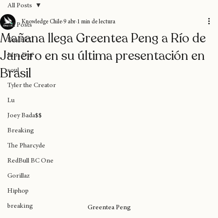
All Posts
Knowledge Chile
9 abr
1 min de lectura
All Posts
Mañana llega Greentea Peng a Río de
Das EFX
Janeiro en su última presentación en
Mos Def
Brasil
soul
Tyler the Creator
Lu
Joey Bada$$
Breaking
The Pharcyde
RedBull BC One
Gorillaz
Hiphop
breaking
Greentea Peng