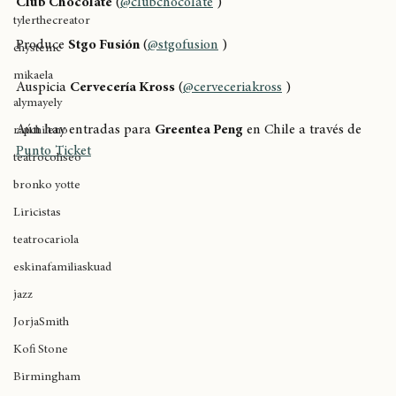
cultura cannábica
Club Chocolate
 (
@clubchocolate
 )
tylerthecreator
Produce 
Stgo Fusión
 (
@stgofusion
 )
chystemc
mikaela
Auspicia 
Cervecería Kross
 (
@cerveceriakross
 )
alymayely
Aún hay entradas para 
Greentea Peng
 en Chile a través de 
rapchileno
Punto Ticket
teatrocoliseo
bronko yotte
Liricistas
teatrocariola
eskinafamiliaskuad
jazz
JorjaSmith
Kofi Stone
Birmingham