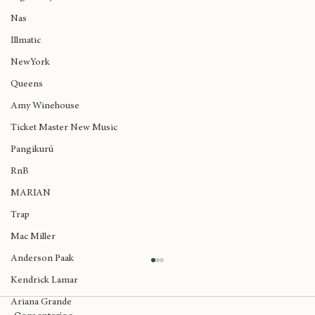
Big Daddy Kane
Nas
Illmatic
NewYork
Queens
Amy Winehouse
Ticket Master New Music
Pangikurü
RnB
MARIAN
Trap
Mac Miller
Anderson Paak
Kendrick Lamar