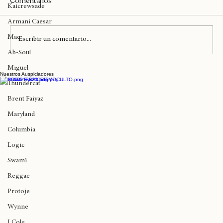
Ariana Grande
Comentarios
Kaicrewsade
Armani Caesar
Mac
Escribir un comentario...
Ab-Soul
Así se vivió Greentea Peng en Curitiba
Miguel
Nuestros Auspiciadores
Thundercat
Brent Faiyaz
Maryland
Columbia
Logic
Swami
Reggae
Protoje
Wynne