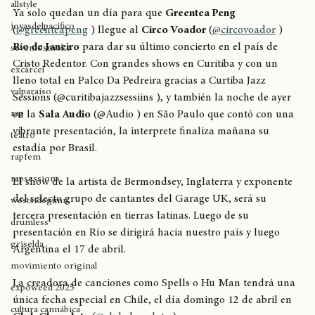
allstyle
Ya solo quedan un día para que 
Greentea Peng
joyasdelpacífico
(
@greenteapeng
 ) llegue al 
Circo Voador
 (
@circovoador
 ) 
Río de Janeiro
 para dar su último concierto en el país de 
seventosmoke
Cristo Redentor. Con grandes shows en Curitiba y con un 
excarcel
lleno total en Palco Da Pedreira gracias a Curtiba Jazz 
valparaíso
Sessions (@curitibajazzsessiins ), y también la noche de ayer 
rap
en la 
Sala Audio
 (@Audio ) en São Paulo que contó con una 
vibrante presentación, la interprete finaliza mañana su 
teatro
estadía por Brasil.
rapfem
rapsessions
El show de la artista de Bermondsey, Inglaterra y exponente 
del selecto grupo de cantantes del Garage UK, será su 
westsidegunn
tercera presentación en tierras latinas. Luego de su 
drumless
presentación en Río se dirigirá hacia nuestro país y luego 
griselda
Argentina el 17 de abril.
movimiento original
La creadora de canciones como Spells o Hu Man tendrá una 
expoweed 2025
única fecha especial en Chile, el día domingo 12 de abril en 