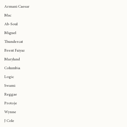
Ariana Grande
Been Awful' de Isaiah Rashad
Kaicrewsade
Armani Caesar
Mac
Ab-Soul
Miguel
Thundercat
Brent Faiyaz
Maryland
Columbia
Logic
Swami
Reggae
Protoje
Wynne