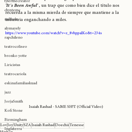
cultura cannábica
"SAME SH!T"
 es el primer single que abre el nuevo ciclo de 
tylerthecreator
'It´s Been Awful' 
, un trap que como bien dice el título nos 
chystemc
recuerda a la misma mierda de siempre que mantiene a la 
mikaela
industria enganchando a miles.
alymayely
https://www.youtube.com/watch?v=z_8vbppalKo&t=234s
rapchileno
teatrocoliseo
bronko yotte
Liricistas
teatrocariola
eskinafamiliaskuad
jazz
JorjaSmith
Isaiah Rashad - SAME SH!T (Official Video)
Kofi Stone
Birmingham