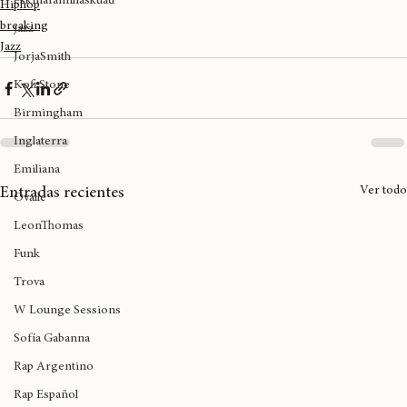
Lov
Joy
Hip Hop
Rap
Unity
Breaking
Massive Monkees
eskinafamiliaskuad
Hiphop
breaking
jazz
Jazz
JorjaSmith
Kofi Stone
Birmingham
Inglaterra
Emiliana
Ver todo
Entradas recientes
Ovalle
LeonThomas
Funk
Trova
W Lounge Sessions
Sofía Gabanna
Rap Argentino