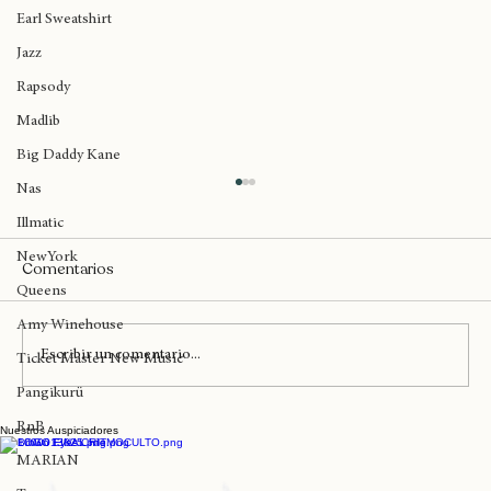
Rap Español
Earl Sweatshirt
Jazz
Rapsody
Madlib
Big Daddy Kane
Nas
Illmatic
NewYork
Comentarios
Queens
Amy Winehouse
Escribir un comentario...
Ticket Master New Music
Pangikurü
RnB
Nuestros Auspiciadores
El ciclo formativo de Franuli "De la
Canción al Set" extiende sus
MARIAN