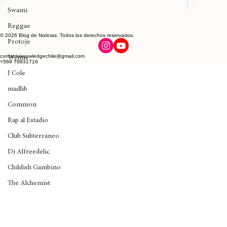
Logic
Swami
Reggae
Protoje
© 2026 Blog de Noticias. Todos los derechos reservados.
Wynne
contactoknowledgechile@gmail.com
J Cole
+569 78831716
madlib
Common
Rap al Estadio
Club Subterráneo
Dj Alfreedelic
Childish Gambino
The Alchemist
De La Soul
Rick Santino