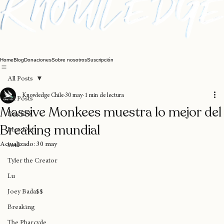
Home
Blog
Donaciones
Sobre nosotros
Suscripción
All Posts
Knowledge Chile
30 may
1 min de lectura
All Posts
Massive Monkees muestra lo mejor del
Das EFX
Breaking mundial
Mos Def
Actualizado:
30 may
soul
Tyler the Creator
Lu
Joey Bada$$
Breaking