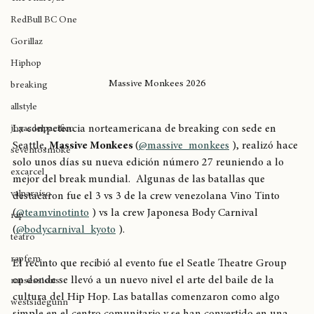
The Pharcyde
RedBull BC One
Gorillaz
Hiphop
Massive Monkees 2026
breaking
allstyle
La competencia norteamericana de breaking con sede en 
joyasdelpacífico
Seattle
, Massive Monkees 
(
@massive_monkees
 ), realizó hace 
seventosmoke
solo unos días su nueva edición número 27 reuniendo a lo 
excarcel
mejor del break mundial.  Algunas de las batallas que 
valparaíso
destacaron fue el 3 vs 3 de la crew venezolana Vino Tinto 
(
@teamvinotinto
 ) vs la crew Japonesa Body Carnival 
rap
(
@bodycarnival_kyoto
 ). 
teatro
rapfem
El recinto que recibió al evento fue el Seatle Theatre Group 
en donde se llevó a un nuevo nivel el arte del baile de la 
rapsessions
cultura del Hip Hop. Las batallas comenzaron como algo 