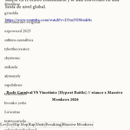
westsidegunn
simple en el centro comunitario y se han convertido en una 
drumless
fiesta de nivel global. 
griselda
https://www.youtube.com/watch?v=D3m5USbmk8c
movimiento original
expoweed 2025
cultura cannábica
tylerthecreator
chystemc
mikaela
alymayely
rapchileno
Body Carnival VS Vinotinto [Hypest Battle] // stance x Massive 
teatrocoliseo
Monkees 2026
bronko yotte
Liricistas
teatrocariola