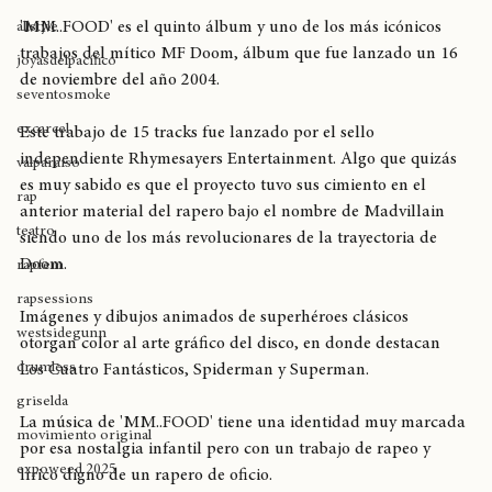
breaking
'MM..FOOD' es el quinto álbum y uno de los más icónicos 
allstyle
trabajos del mítico MF Doom, álbum que fue lanzado un 16 
joyasdelpacífico
de noviembre del año 2004. 
seventosmoke
excarcel
Este trabajo de 15 tracks fue lanzado por el sello 
independiente Rhymesayers Entertainment. Algo que quizás 
valparaíso
es muy sabido es que el proyecto tuvo sus cimiento en el 
rap
anterior material del rapero bajo el nombre de Madvillain 
teatro
siendo uno de los más revolucionares de la trayectoria de 
Doom.
rapfem
rapsessions
Imágenes y dibujos animados de superhéroes clásicos 
westsidegunn
otorgan color al arte gráfico del disco, en donde destacan 
drumless
Los Cuatro Fantásticos, Spiderman y Superman. 
griselda
La música de 'MM..FOOD' tiene una identidad muy marcada 
movimiento original
por esa nostalgia infantil pero con un trabajo de rapeo y 