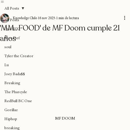
Home
Blog
Donaciones
Sobre nosotros
Suscripción
All Posts
Knowledge Chile
16 nov 2025
1 min de lectura
All Posts
'MM.. FOOD' de MF Doom cumple 21
Das EFX
años
Mos Def
soul
Tyler the Creator
Lu
Joey Bada$$
Breaking
The Pharcyde
RedBull BC One
Gorillaz
MF DOOM
Hiphop