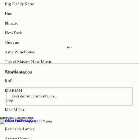
Madlib
Big Daddy Kane
Nas
Illmatic
NewYork
Queens
Amy Winehouse
Ticket Master New Music
Comentarios
Pangikurü
RnB
MARIAN
Escribir un comentario...
Trap
Mac Miller
Nuestros Auspiciadores
Teatro Coliseo recibe hoy a Anita Tijoux y
Anderson Paak
La Brígida Orquesta
Kendrick Lamar