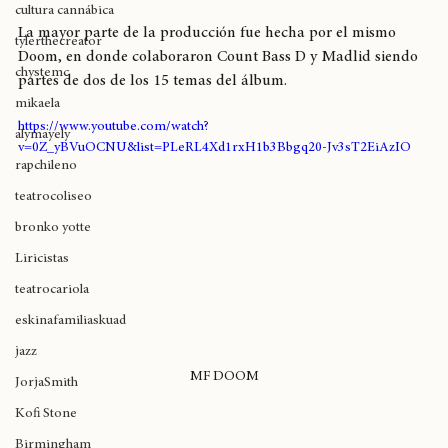
expoweed 2025
lírico digno de un rapero de oficio. 
cultura cannábica
La mayor parte de la producción fue hecha por el mismo 
tylerthecreator
Doom, en donde colaboraron Count Bass D y Madlid siendo 
chystemc
partes de dos de los 15 temas del álbum.
mikaela
https://www.youtube.com/watch?
alymayely
v=0Z_yBVuOCNU&list=PLeRL4Xd1rxH1b3Bbgq20-Jv3sT2EiAzIO
rapchileno
teatrocoliseo
bronko yotte
Liricistas
teatrocariola
eskinafamiliaskuad
jazz
MF DOOM
JorjaSmith
Kofi Stone