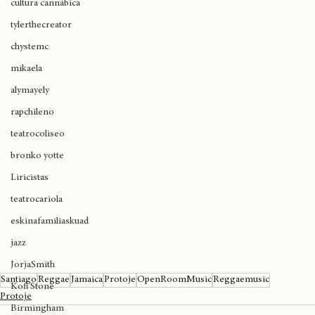
cultura cannábica
tylerthecreator
chystemc
mikaela
alymayely
rapchileno
teatrocoliseo
bronko yotte
Liricistas
teatrocariola
eskinafamiliaskuad
jazz
JorjaSmith
Santiago
Reggae
Jamaica
Protoje
OpenRoomMusic
Reggaemusic
Kofi Stone
Protoje