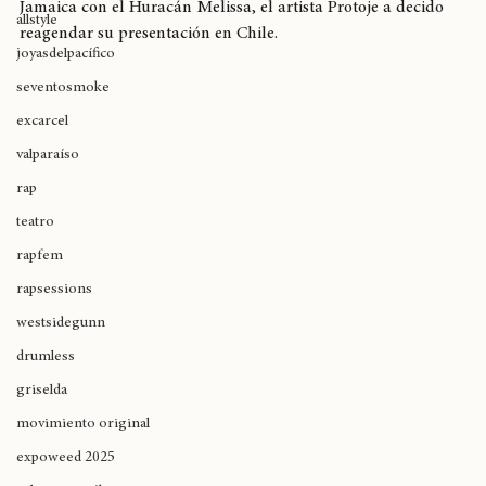
canales oficiales que debido a la tragedia ocurrida en 
breaking
Jamaica con el Huracán Melissa, el artista Protoje a decido 
allstyle
reagendar su presentación en Chile. 
joyasdelpacífico
seventosmoke
excarcel
valparaíso
rap
teatro
rapfem
rapsessions
westsidegunn
drumless
griselda
movimiento original
expoweed 2025