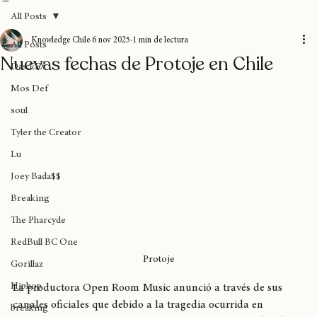
Home
Blog
Donaciones
Sobre nosotros
Suscripción
All Posts
Knowledge Chile
6 nov 2025
1 min de lectura
All Posts
Nuevas fechas de Protoje en Chile
Das EFX
Mos Def
soul
Tyler the Creator
Lu
Joey Bada$$
Breaking
The Pharcyde
RedBull BC One
Protoje
Gorillaz
Hiphop
La productora Open Room Music anunció a través de sus 