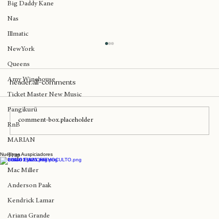
Madlib
Big Daddy Kane
Nas
Illmatic
NewYork
Queens
Amy Winehouse
header.all-comments
Ticket Master New Music
Pangikurü
comment-box.placeholder
RnB
MARIAN
Mañana llega Protoje a Sala Metrónomo
Nuestros Auspiciadores
Trap
Mac Miller
Anderson Paak
Kendrick Lamar