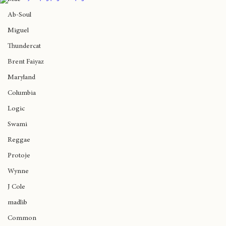
Nuestros Auspiciadores
Teatro Coliseo recibe hoy a Anita Tijoux y
Mac
La Brígida Orquesta
Ab-Soul
Miguel
Thundercat
Brent Faiyaz
Maryland
Columbia
Logic
Swami
Reggae
Protoje
Wynne
J Cole
madlib