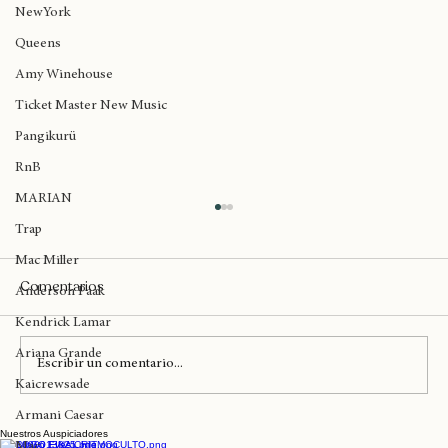
Illmatic
NewYork
Queens
Amy Winehouse
Ticket Master New Music
Pangikurü
RnB
MARIAN
Trap
Mac Miller
Comentarios
Anderson Paak
Kendrick Lamar
Ariana Grande
Escribir un comentario...
Kaicrewsade
Armani Caesar