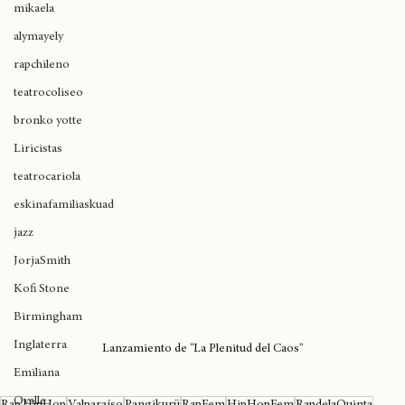
mikaela
alymayely
rapchileno
teatrocoliseo
bronko yotte
Liricistas
teatrocariola
eskinafamiliaskuad
jazz
JorjaSmith
Kofi Stone
Birmingham
Inglaterra
Lanzamiento de "La Plenitud del Caos"
Emiliana