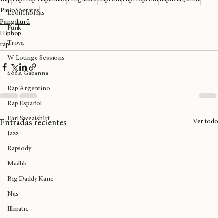
Ovalle
Rap
HipHop
Valparaíso
Pangikurü
RapFem
HipHopFem
RapdelaQuinta
PatioSócrates
LeonThomas
Pangikurü
Funk
Hiphop
Trova
rap
W Lounge Sessions
Sofía Gabanna
Rap Argentino
Rap Español
Earl Sweatshirt
Ver todo
Entradas recientes
Jazz
Rapsody
Madlib
Big Daddy Kane
Nas