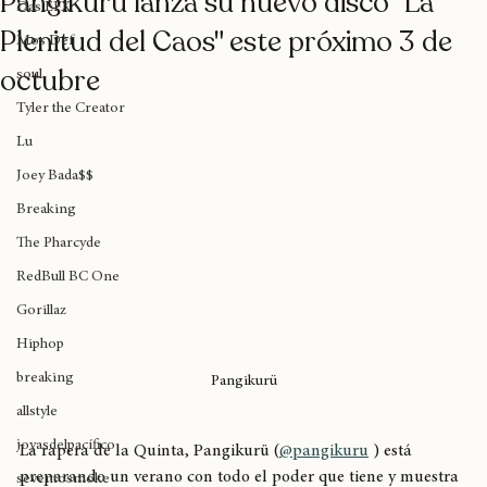
Pangikurü lanza su nuevo disco "La
Das EFX
Plenitud del Caos" este próximo 3 de
Mos Def
octubre
soul
Tyler the Creator
Lu
Joey Bada$$
Breaking
The Pharcyde
RedBull BC One
Gorillaz
Hiphop
breaking
Pangikurü
allstyle
joyasdelpacífico
La rapera de la Quinta, Pangikurü (
@pangikuru
 ) está 