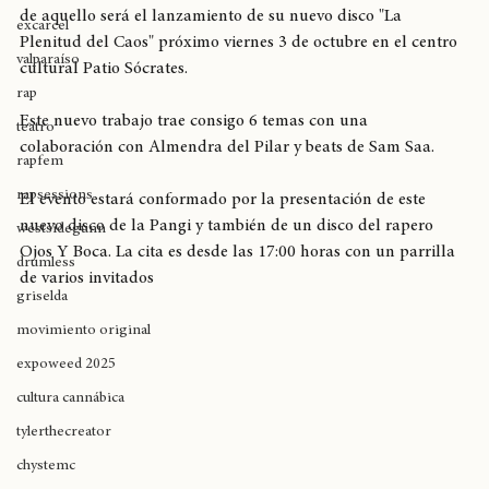
preparando un verano con todo el poder que tiene y muestra 
seventosmoke
de aquello será el lanzamiento de su nuevo disco "La 
excarcel
Plenitud del Caos" próximo viernes 3 de octubre en el centro 
valparaíso
cultural Patio Sócrates.
rap
Este nuevo trabajo trae consigo 6 temas con una 
teatro
colaboración con Almendra del Pilar y beats de Sam Saa.
rapfem
rapsessions
El evento estará conformado por la presentación de este 
nuevo disco de la Pangi y también de un disco del rapero 
westsidegunn
Ojos Y Boca. La cita es desde las 17:00 horas con un parrilla 
drumless
de varios invitados 
griselda
movimiento original
expoweed 2025
cultura cannábica
tylerthecreator
chystemc