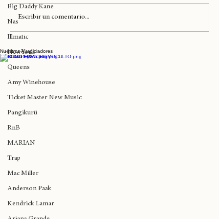
Madlib
Big Daddy Kane
Escribir un comentario...
Nas
Illmatic
Nuestros Auspiciadores
Hoy en Londres llegan The Roots, Nas,
NewYork
Mos Def, Common y otros
Queens
Amy Winehouse
Ticket Master New Music
Pangikurü
RnB
MARIAN
Trap
Mac Miller
Anderson Paak