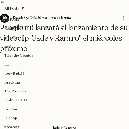
Home
Blog
Donaciones
Sobre nosotros
Suscripción
All Posts
Knowledge Chile
30 mar
1 min de lectura
All Posts
Pangikurü lanzará el lanzamiento de su
Das EFX
videoclip "Jade y Ramiro" el miércoles
Mos Def
próximo
soul
Tyler the Creator
Lu
Joey Bada$$
Breaking
The Pharcyde
RedBull BC One
Gorillaz
Hiphop