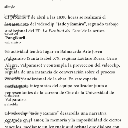
breaking
Jade y Ramiro
allstyle
joyasdelpacífico
El próximo 1 de abril a las 18:00 horas se realizará el 
lanzamiento del videoclip 
“Jade y Ramiro”
, segundo trabajo 
seventosmoke
audiovisual del EP '
La Plenitud del Caos'
 de la artista 
excarcel
Pangikurü.
valparaíso
rap
La actividad tendrá lugar en Balmaceda Arte Joven 
Valparaíso (Santa Isabel 379, esquina Lautaro Rosas, Cerro 
teatro
Alegre, Valparaíso) y contempla la proyección del videoclip, 
rapfem
seguida de una instancia de conversación sobre el proceso 
rapsessions
creativo y audiovisual de la obra. En este espacio 
participarán integrantes del equipo realizador junto a 
westsidegunn
representantes de la carrera de Cine de la Universidad de 
drumless
Valparaíso.
griselda
El videoclip “Jade y Ramiro” desarrolla una narrativa 
movimiento original