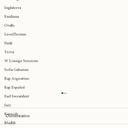
Kofi Stone
Birmingham
Inglaterra
Emiliana
Ovalle
LeonThomas
Funk
Trova
W Lounge Sessions
Sofía Gabanna
Rap Argentino
Rap Español
Earl Sweatshirt
Jazz
Rapsody
Comentarios