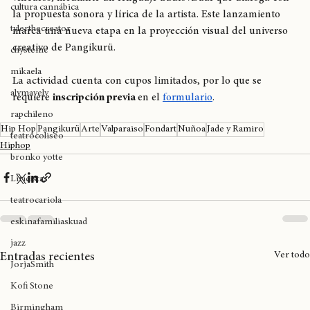
centrada en el amor, la memoria y la imposibilidad de ciertos 
expoweed 2025
vínculos, mediante un lenguaje audiovisual que dialoga con 
cultura cannábica
la propuesta sonora y lírica de la artista. Este lanzamiento 
tylerthecreator
marca una nueva etapa en la proyección visual del universo 
creativo de Pangikurü.
chystemc
mikaela
La actividad cuenta con cupos limitados, por lo que se 
alymayely
requiere 
inscripción previa 
en el 
formulario
.
rapchileno
Hip Hop
Pangikurü
Arte
Valparaiso
Fondart
Nuñoa
Jade y Ramiro
teatrocoliseo
Hiphop
bronko yotte
Liricistas
teatrocariola
eskinafamiliaskuad
jazz
Ver todo
Entradas recientes
JorjaSmith