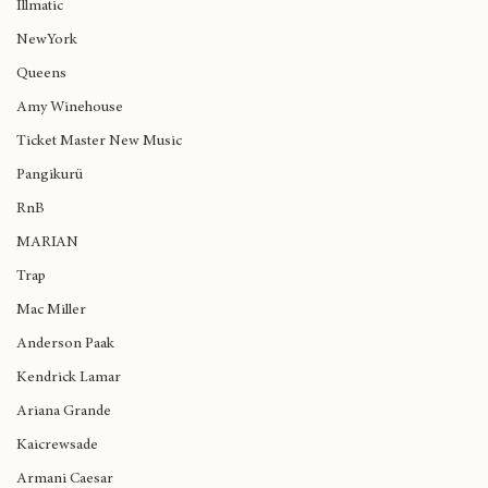
Nas
al Diaspora Calling en Londres
Illmatic
NewYork
Queens
Amy Winehouse
Ticket Master New Music
Pangikurü
RnB
MARIAN
Trap
Mac Miller
Anderson Paak
Kendrick Lamar
Ariana Grande
Kaicrewsade