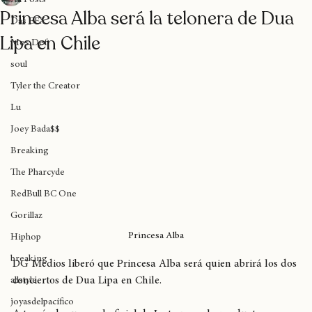
Knowledge Chile
10 nov 2025
1 min de lectura
All Posts
Princesa Alba será la telonera de Dua
Das EFX
Lipa en Chile
Mos Def
soul
Tyler the Creator
Lu
Joey Bada$$
Breaking
The Pharcyde
RedBull BC One
Gorillaz
Princesa Alba
Hiphop
breaking
DG Medios liberó que Princesa Alba será quien abrirá los dos 
conciertos de Dua Lipa en Chile. 
allstyle