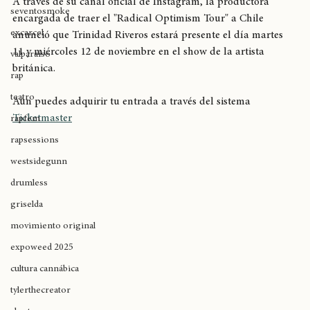
joyasdelpacífico
A través de su canal oficial de Instagram, la productora 
seventosmoke
encargada de traer el "Radical Optimism Tour" a Chile 
excarcel
anunció que Trinidad Riveros estará presente el día martes 
11 y miércoles 12 de noviembre en el show de la artista 
valparaíso
británica. 
rap
teatro
Aún puedes adquirir tu entrada a través del sistema 
Ticketmaster
rapfem
rapsessions
westsidegunn
drumless
griselda
movimiento original
expoweed 2025
cultura cannábica
tylerthecreator