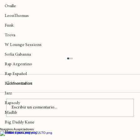
Emiliana
Ovalle
LeonThomas
Funk
Trova
W Lounge Sessions
Sofía Gabanna
Rap Argentino
Rap Español
Comentarios
Earl Sweatshirt
Jazz
Rapsody
Escribir un comentario...
Madlib
Big Daddy Kane
Nuestros Auspiciadores
Lauryn Hill y Erykah Badu llegan mañana