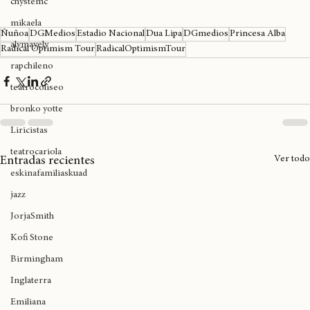
chystemc
mikaela
Ñuñoa
DGMedios
Estadio Nacional
Dua Lipa
DGmedios
Princesa Alba
alymayely
Radical Optimism Tour
RadicalOptimismTour
rapchileno
teatrocoliseo
bronko yotte
Liricistas
teatrocariola
Ver todo
Entradas recientes
eskinafamiliaskuad
jazz
JorjaSmith
Kofi Stone
Birmingham
Inglaterra