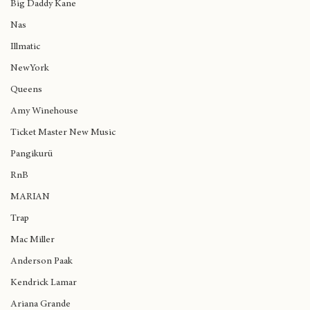
Madlib
Big Daddy Kane
Nas
Illmatic
NewYork
Queens
Amy Winehouse
Ticket Master New Music
Pangikurü
RnB
MARIAN
Trap
Mac Miller
Anderson Paak