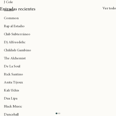
Wynne
J Cole
Ver todo
Entradas recientes
madlib
Common
Rap al Estadio
Club Subterráneo
Dj Alfreedelic
Childish Gambino
The Alchemist
De La Soul
Rick Santino
Anita Tijoux
Kali Uchis
Dua Lipa