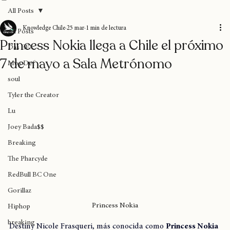
Home
Blog
Donaciones
Sobre nosotros
Suscripción
All Posts
Knowledge Chile
25 mar
1 min de lectura
All Posts
Princess Nokia llega a Chile el próximo
Das EFX
7 de mayo a Sala Metrónomo
Mos Def
soul
Tyler the Creator
Lu
Joey Bada$$
Breaking
The Pharcyde
RedBull BC One
Gorillaz