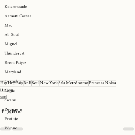
Kendrick Lamar
Ariana Grande
Kaicrewsade
Armani Caesar
Mac
Ab-Soul
Miguel
Thundercat
Brent Faiyaz
Maryland
Columbia
Hip Hop
Rap
RnB
Soul
New York
Sala Metrónomo
Princess Nokia
Hiphop
Logic
soul
Swami
Reggae
Protoje