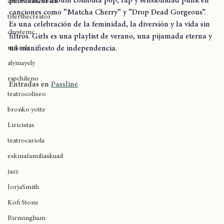
expoweed 2025
Inspirado en el amor propio, la amistad y el crecimiento 
personal, el álbum combina pop, rap y sensibilidad punk en 
cultura cannábica
canciones como “Matcha Cherry” y “Drop Dead Gorgeous”. 
tylerthecreator
Es una celebración de la feminidad, la diversión y la vida sin 
chystemc
filtros. Girls es una playlist de verano, una pijamada eterna y 
mikaela
un manifiesto de independencia.
alymayely
rapchileno
Entradas en 
Passline
teatrocoliseo
bronko yotte
Liricistas
teatrocariola
eskinafamiliaskuad
jazz
JorjaSmith