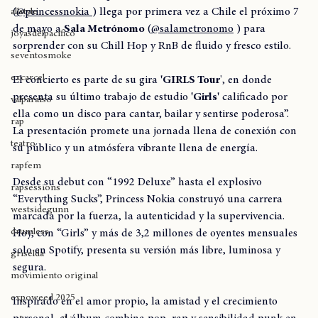
Princess Nokia
Hiphop
breaking
Destiny Nicole Frasqueri, más conocida como 
Princess Nokia
(
@princessnokia 
) llega por primera vez a Chile el próximo 7 
allstyle
de mayo a 
Sala Metrónomo
 (
@salametronomo
 ) para 
joyasdelpacífico
sorprender con su Chill Hop y RnB de fluido y fresco estilo. 
seventosmoke
excarcel
El concierto es parte de su gira 
'GIRLS Tour
', en donde 
presenta su último trabajo de estudio 
'Girls'
 calificado por 
valparaíso
ella como un disco para cantar, bailar y sentirse poderosa”. 
rap
La presentación promete una jornada llena de conexión con 
teatro
su público y un atmósfera vibrante llena de energía.
rapfem
Desde su debut con “1992 Deluxe” hasta el explosivo 
rapsessions
“Everything Sucks”, Princess Nokia construyó una carrera 
westsidegunn
marcada por la fuerza, la autenticidad y la supervivencia. 
drumless
Hoy, con “Girls” y más de 3,2 millones de oyentes mensuales 
solo en Spotify, presenta su versión más libre, luminosa y 
griselda
segura.
movimiento original