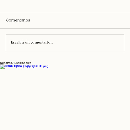
Black Music
Dancehall
Comentarios
Escribir un comentario...
Nuestros Auspiciadores
Teatro Coliseo recibe hoy a Anita Tijoux y
La Brígida Orquesta