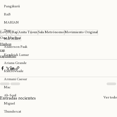
Ticket Master New Music
Pangikurü
RnB
MARIAN
Trap
Lov
Joy
Rap
Anita Tijoux
Sala Metrónomo
Movimiento Original
One Mic Fest
Mac Miller
Hiphop
Anderson Paak
rap
Kendrick Lamar
rapchileno
Ariana Grande
Kaicrewsade
Armani Caesar
Mac
Ab-Soul
Ver todo
Entradas recientes
Miguel