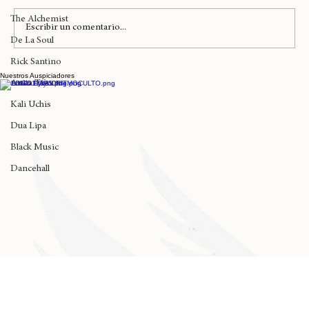
Childish Gambino
@
The Alchemist
@s
Escribir un comentario...
De La Soul
Rick Santino
Nuestros Auspiciadores
One Mic Fest en su primera edición
Anita Tijoux
alcanza el Sold Out de entradas en
Kali Uchis
tiempo record
Dua Lipa
Black Music
Dancehall