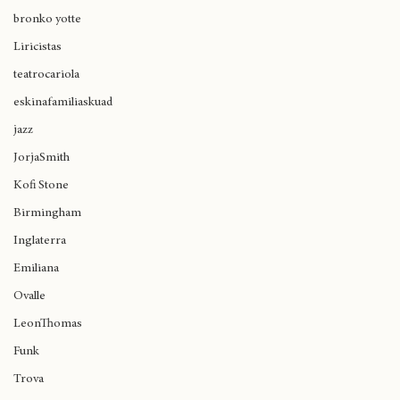
teatrocoliseo
bronko yotte
Liricistas
teatrocariola
eskinafamiliaskuad
jazz
JorjaSmith
Kofi Stone
Birmingham
Inglaterra
Emiliana
Ovalle
LeonThomas
Funk