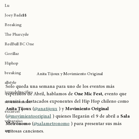
Tyler the Creator
Lu
Joey Bada$$
Breaking
The Pharcyde
RedBull BC One
Gorillaz
Hiphop
breaking
Anita Tijoux y Movimiento Original
allstyle
Solo queda una semana para uno de los eventos más 
joyasdelpacífico
esperados de Abril, hablamos de 
One Mic Fest
, evento que 
reunirá a destacados exponentes del Hip Hop chileno como 
seventosmoke
Anita Tijoux
 (
@anatijoux
 ) y 
Movimiento Original
excarcel
(
@movimientooriginal
 ) quienes llegarán el 9 de abril a 
Sala 
valparaíso
Metrónomo
 (
@salametronomo
 ) para presentar sus más 