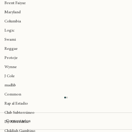
Thundercat
Brent Faiyaz
Maryland
Columbia
Logic
Swami
Reggae
Protoje
Wynne
J Cole
madlib
Common
Rap al Estadio
Club Subterráneo
Comentarios
E
Dj Alfreedelic