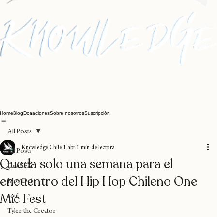
Home
Blog
Donaciones
Sobre nosotros
Suscripción
All Posts
Knowledge Chile
1 abr
1 min de lectura
All Posts
Queda solo una semana para el
Das EFX
encuentro del Hip Hop Chileno One
Mos Def
Mic Fest
soul