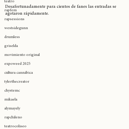
rap
exitosas canciones. 
teatro
Desafortunadamente para cientos de fanes las entradas se 
rapfem
agotaron rápidamente. 
rapsessions
westsidegunn
drumless
griselda
movimiento original
expoweed 2025
cultura cannábica
tylerthecreator
chystemc
mikaela
alymayely
rapchileno