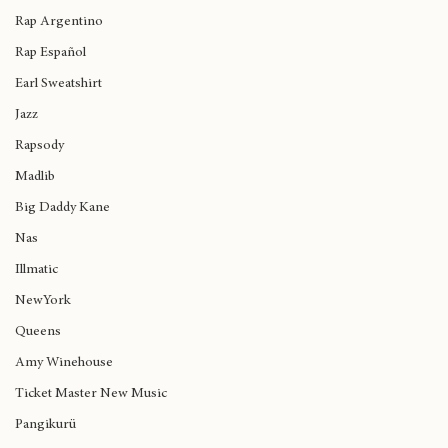
Sofía Gabanna
Rap Argentino
Rap Español
Earl Sweatshirt
Jazz
Rapsody
Madlib
Big Daddy Kane
Nas
Illmatic
NewYork
Queens
Amy Winehouse
Ticket Master New Music
Pangikurü