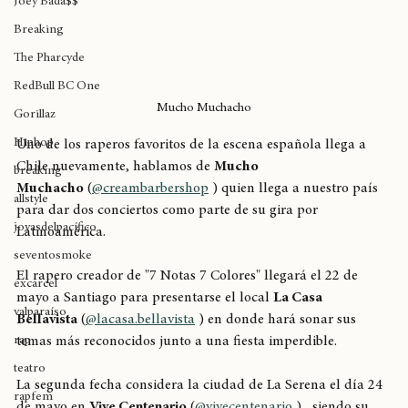
Joey Bada$$
Breaking
The Pharcyde
RedBull BC One
Mucho Muchacho
Gorillaz
Hiphop
Uno de los raperos favoritos de la escena española llega a 
Chile nuevamente, hablamos de 
Mucho 
breaking
Muchacho
 (
@creambarbershop
 ) quien llega a nuestro país 
allstyle
para dar dos conciertos como parte de su gira por 
joyasdelpacífico
Latinoamérica.
seventosmoke
El rapero creador de "7 Notas 7 Colores" llegará el 22 de 
excarcel
mayo a Santiago para presentarse el local 
La Casa 
valparaíso
Bellavista
 (
@lacasa.bellavista
 ) en donde hará sonar sus 
rap
temas más reconocidos junto a una fiesta imperdible.
teatro
La segunda fecha considera la ciudad de La Serena el día 24 