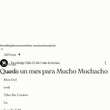
Home
Blog
Donaciones
Sobre nosotros
Suscripción
All Posts
Knowledge Chile
22 abr
1 min de lectura
All Posts
Queda un mes para Mucho Muchacho
Das EFX
Mos Def
soul
Tyler the Creator
Lu