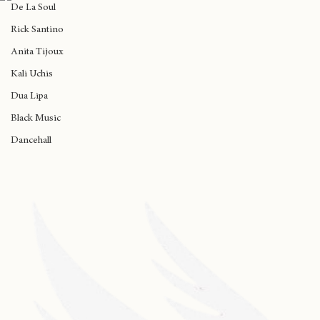
The Alchemist
Nuestros Auspiciadores
Mucho Muchacho acaba su tercera
preventa en Santiago
De La Soul
Rick Santino
Anita Tijoux
Kali Uchis
Dua Lipa
Black Music
Dancehall