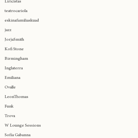
Liricistas
teatrocariola
eskinafamiliaskuad
jazz
JorjaSmith
Kofi Stone
Birmingham
Inglaterra
Emiliana
Ovalle
LeonThomas
Funk
Trova
W Lounge Sessions