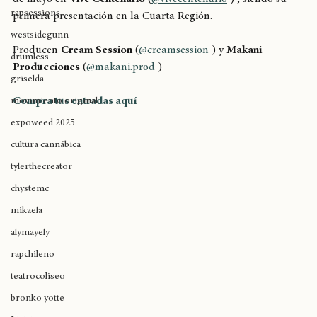
rapfem
de mayo en 
Vive Centenario
 (
@vivecentenario
 ) , siendo su 
rapsessions
primera presentación en la Cuarta Región.
westsidegunn
Producen 
Cream Session
 (
@creamsession
 ) y 
Makani 
drumless
Producciones
 (
@
makani.prod
 )
griselda
Compra tus entradas aquí
movimiento original
expoweed 2025
cultura cannábica
tylerthecreator
chystemc
mikaela
alymayely
rapchileno
teatrocoliseo
bronko yotte