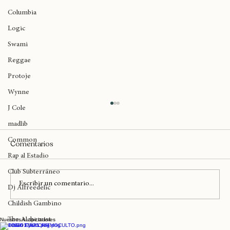
Maryland
Columbia
Logic
Swami
Reggae
Protoje
Wynne
J Cole
madlib
Common
Comentarios
Rap al Estadio
Club Subterráneo
Escribir un comentario...
Dj Alfreedelic
Childish Gambino