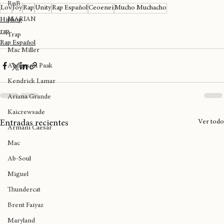
RnB
Lov
Joy
Rap
Unity
Rap Español
Ceoenei
Mucho Muchacho
MARIAN
Hiphop
rap
Trap
Rap Español
Mac Miller
Anderson Paak
Kendrick Lamar
Ariana Grande
Kaicrewsade
Ver todo
Entradas recientes
Armani Caesar
Mac
Ab-Soul
Miguel
Thundercat
Brent Faiyaz