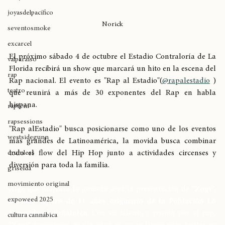
allstyle
joyasdelpacífico
Norick
seventosmoke
excarcel
El próximo sábado 4 de octubre el Estadio Contraloría de La 
valparaíso
Florida recibirá un show que marcará un hito en la escena del 
rap
Rap nacional. El evento es "Rap al Estadio"(
@rapalestadio
 ) 
teatro
que reunirá a más de 30 exponentes del Rap en habla 
hispana.
rapfem
rapsessions
"Rap alEstadio" busca posicionarse como uno de los eventos 
westsidegunn
más grandes de Latinoamérica, la movida busca combinar 
todo el flow del Hip Hop junto a actividades circenses y 
drumless
diversión para toda la familia.
griselda
movimiento original
Algo que marcará la jornada será la presentación de 
"Zogi", 
expoweed 2025
un niño rapero de 11 años originario de la Población Lo 
Hermida en Peñalolén
. Con su talento y pasión por el rap, 
cultura cannábica