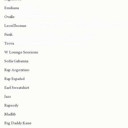
Entradas disponibles vía 
www.ticketone.cl
Inglaterra
Emiliana
Detalles del Evento:
Fecha: 4 de octubre de 2025
Ovalle
Lugar: Estadio Contraloría, Enrique Olivares 857, La Florida, 
LeonThomas
RM.
Funk
Horario: Desde las 12:00 hrs hasta las 23:30 hrs.
Entradas disponibles en:
www.ticketone.cl
Trova
W Lounge Sessions
Sofía Gabanna
Rap Argentino
Rap Español
Earl Sweatshirt
Jazz
Rapsody
Madlib