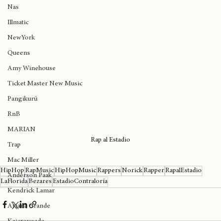
Big Daddy Kane
Nas
Illmatic
NewYork
Queens
Amy Winehouse
Ticket Master New Music
Pangikurü
RnB
MARIAN
Rap al Estadio
Trap
Mac Miller
HipHop
RapMusic
HipHopMusic
Rappers
Norick
Rapper
RapalEstadio
Anderson Paak
LaFlorida
Bezares
EstadioContraloría
Kendrick Lamar
Ariana Grande