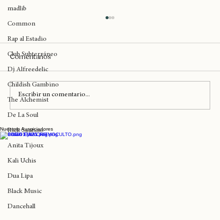
J Cole
madlib
Common
Rap al Estadio
Club Subterráneo
Comentarios
Dj Alfreedelic
Childish Gambino
Escribir un comentario...
The Alchemist
De La Soul
Teatro Coliseo vive el Rap de Anita Tijoux
Nuestros Auspiciadores
Rick Santino
Anita Tijoux
Kali Uchis
Dua Lipa
Black Music
Dancehall