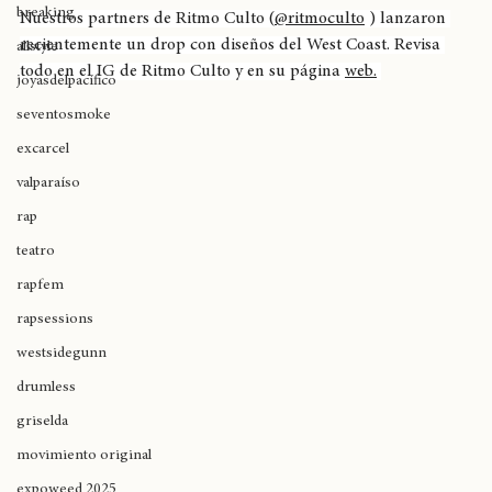
Gorillaz
Ritmo Culto
Hiphop
breaking
Nuestros partners de Ritmo Culto (
@ritmoculto
 ) lanzaron 
recientemente un drop con diseños del West Coast. Revisa 
allstyle
todo en el IG de Ritmo Culto y en su página 
web.
joyasdelpacífico
seventosmoke
excarcel
valparaíso
rap
teatro
rapfem
rapsessions
westsidegunn
drumless
griselda