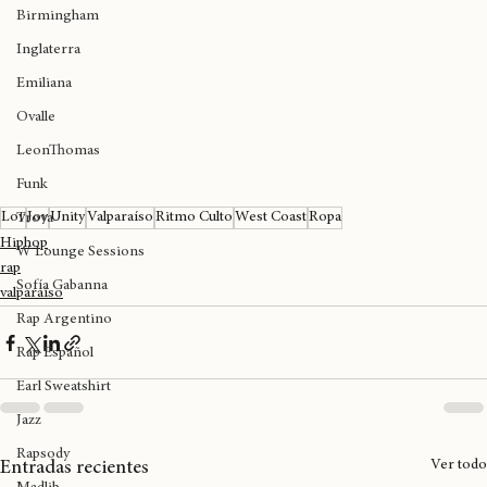
JorjaSmith
Kofi Stone
Birmingham
Inglaterra
Emiliana
Ovalle
LeonThomas
Funk
Lov
Joy
Unity
Valparaíso
Ritmo Culto
West Coast
Ropa
Trova
Hiphop
W Lounge Sessions
rap
Sofía Gabanna
valparaíso
Rap Argentino
Rap Español
Earl Sweatshirt
Jazz