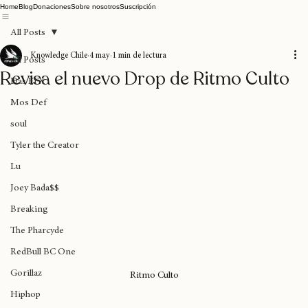
Home
Blog
Donaciones
Sobre nosotros
Suscripción
All Posts
Knowledge Chile
4 may
1 min de lectura
All Posts
Revisa el nuevo Drop de Ritmo Culto
Das EFX
Mos Def
soul
Tyler the Creator
Lu
Joey Bada$$
Breaking
The Pharcyde
RedBull BC One