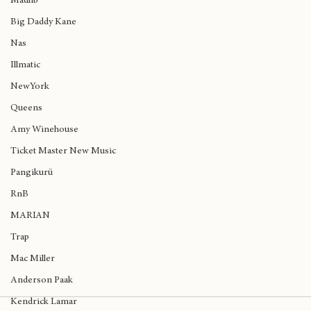
Rapsody
Ver todo
Entradas recientes
Madlib
Big Daddy Kane
Nas
Illmatic
NewYork
Queens
Amy Winehouse
Ticket Master New Music
Pangikurü
RnB
MARIAN
Trap
Mac Miller