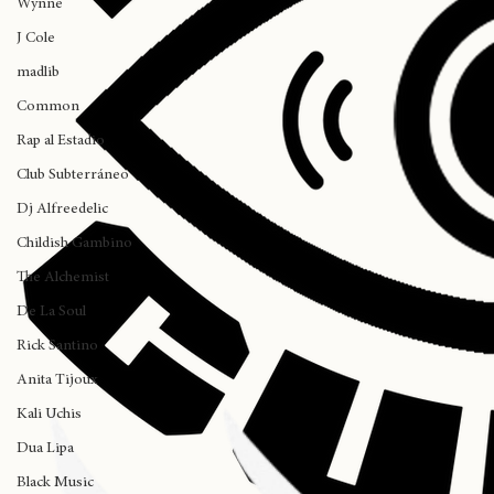
Protoje
Wynne
J Cole
madlib
Common
Rap al Estadio
Club Subterráneo
Dj Alfreedelic
Childish Gambino
The Alchemist
De La Soul
Rick Santino
Anita Tijoux
Kali Uchis