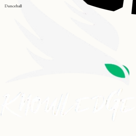
Dua Lipa
Black Music
Dancehall