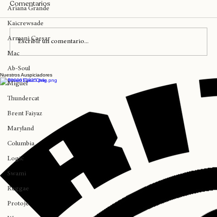
Anderson Paak
Kendrick Lamar
Comentarios
Ariana Grande
Kaicrewsade
Armani Caesar
Escribir un comentario...
Mac
Ab-Soul
Nuestros Auspiciadores
Miguel
Thundercat
Ritmo Culto comenzó la venta de Black Week
Brent Faiyaz
Maryland
Columbia
Logic
Swami
Reggae