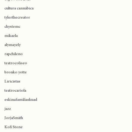
movimiento original
expoweed 2025
cultura cannábica
tylerthecreator
chystemc
mikaela
alymayely
rapchileno
teatrocoliseo
bronko yotte
Liricistas
teatrocariola
eskinafamiliaskuad
jazz