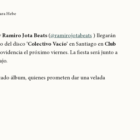
ara Hebe
y 
Ramiro Jota Beats
 (
@ramirojotabeats
 ) llegarán 
o del disco 
'Colectivo Vacío'
 en Santiago en 
Club 
rovidencia el próximo viernes. La fiesta será junto a 
jo. 
acado álbum, quienes prometen dar una velada 