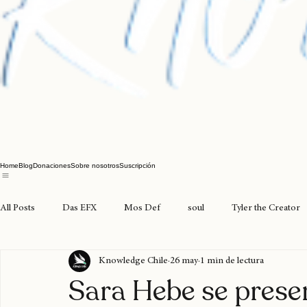
Home
Blog
Donaciones
Sobre nosotros
Suscripción
All Posts
Das EFX
Mos Def
soul
Tyler the Creator
Knowledge Chile
26 may
1 min de lectura
joyasdelpacífico
seventosmoke
excarcel
valparaíso