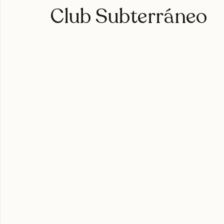
Sara Hebe se presen
Club Subterráneo
expoweed 2025
cultura cannábica
tylerthecreator
c