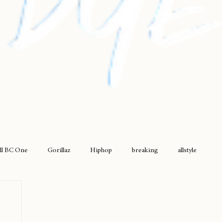
ll BC One
Gorillaz
Hiphop
breaking
allstyle
drumless
griselda
movimiento original