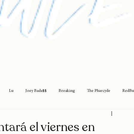
Lu
Joey Bada$$
Breaking
The Pharcyde
RedBu
rap
teatro
rapfem
rapsessions
westsidegunn