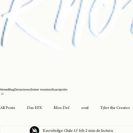
Home
Blog
Donaciones
Sobre nosotros
Suscripción
All Posts
Das EFX
Mos Def
soul
Tyler the Creator