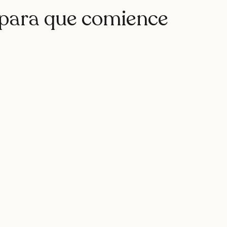
rap
teatro
rapfem
rapsessions
westsidegunn
 para que comience
hystemc
mikaela