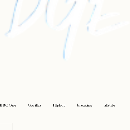
ll BC One
Gorillaz
Hiphop
breaking
allstyle