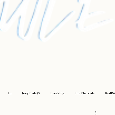
Lu
Joey Bada$$
Breaking
The Pharcyde
RedBu