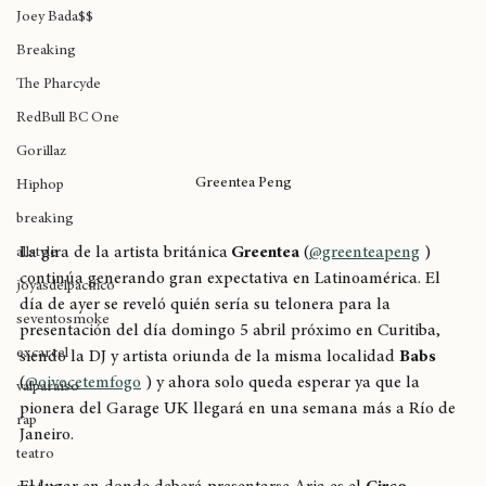
Lu
Joey Bada$$
Breaking
The Pharcyde
RedBull BC One
Gorillaz
Greentea Peng
Hiphop
breaking
La gira de la artista británica
 Greentea
 (
@greenteapeng
 ) 
allstyle
continúa generando gran expectativa en Latinoamérica. El 
joyasdelpacífico
día de ayer se reveló quién sería su telonera para la 
seventosmoke
presentación del día domingo 5 abril próximo en Curitiba, 
excarcel
siendo la DJ y artista oriunda de la misma localidad 
Babs
(
@oivocetemfogo
 ) y ahora solo queda esperar ya que la 
valparaíso
pionera del Garage UK llegará en una semana más a Río de 
rap
Janeiro.
teatro