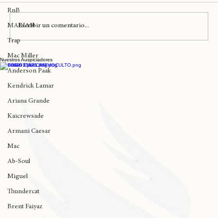
Pangikurü
RnB
MARIAN
Escribir un comentario...
Trap
Mac Miller
Nuestros Auspiciadores
Greentea libera el setlist de su gira por
Anderson Paak
Latam
Kendrick Lamar
Ariana Grande
Kaicrewsade
Armani Caesar
Mac
Ab-Soul
Miguel
Thundercat
Brent Faiyaz