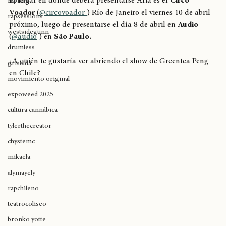
El lugar en donde deberá presentarse Aria es el 
Circo 
rapfem
Voador
 (
@circovoador 
) Río de Janeiro el viernes 10 de abril 
rapsessions
próximo, luego de presentarse el día 8 de abril en 
Audio
westsidegunn
(
@audio
 ) en 
São Paulo.
drumless
¿A quién te gustaría ver abriendo el show de Greentea Peng 
griselda
en Chile? 
movimiento original
expoweed 2025
cultura cannábica
tylerthecreator
chystemc
mikaela
alymayely
rapchileno
teatrocoliseo