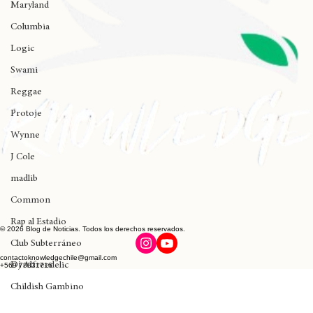
Maryland
Columbia
Logic
Swami
Reggae
Protoje
Wynne
J Cole
madlib
Common
Rap al Estadio
© 2026 Blog de Noticias. Todos los derechos reservados.
Club Subterráneo
Dj Alfreedelic
contactoknowledgechile@gmail.com
+569 78831716
Childish Gambino