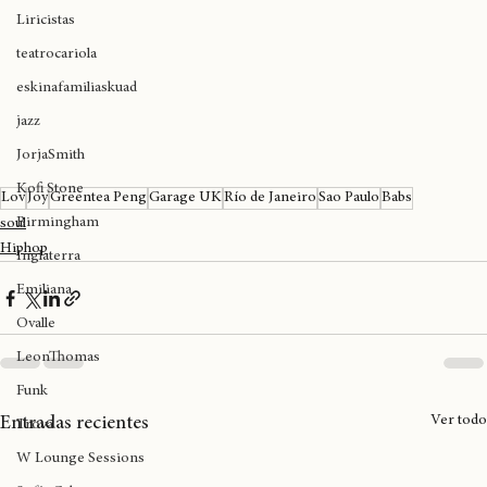
bronko yotte
Liricistas
teatrocariola
eskinafamiliaskuad
jazz
JorjaSmith
Kofi Stone
Lov
Joy
Greentea Peng
Garage UK
Río de Janeiro
Sao Paulo
Babs
Birmingham
soul
Hiphop
Inglaterra
Emiliana
Ovalle
LeonThomas
Funk
Ver todo
Entradas recientes
Trova
W Lounge Sessions