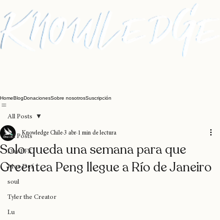
Home
Blog
Donaciones
Sobre nosotros
Suscripción
All Posts
Knowledge Chile
3 abr
1 min de lectura
All Posts
Solo queda una semana para que
Das EFX
Greentea Peng llegue a Río de Janeiro
Mos Def
soul
Tyler the Creator