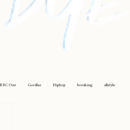
ll BC One
Gorillaz
Hiphop
breaking
allstyle
drumless
griselda
movimiento original