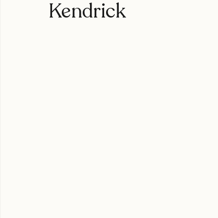
Sounwave muestra 
Kendrick
expoweed 2025
cultura cannábica
tylerthecreator
c