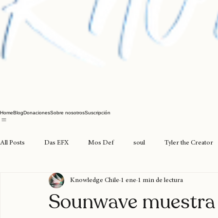
Home
Blog
Donaciones
Sobre nosotros
Suscripción
All Posts
Das EFX
Mos Def
soul
Tyler the Creator
Knowledge Chile
1 ene
1 min de lectura
joyasdelpacífico
seventosmoke
excarcel
valparaíso