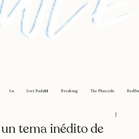
Lu
Joey Bada$$
Breaking
The Pharcyde
RedBu
rap
teatro
rapfem
rapsessions
westsidegunn