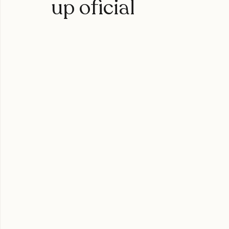
Surfestival Pichile
up oficial
expoweed 2025
cultura cannábica
tylerthecreator
c