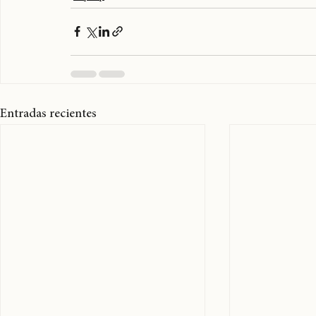
Reggae
Surfestival
Surfestival2026
Punto Ticket
CulturaProf
Hiphop
Entradas recientes