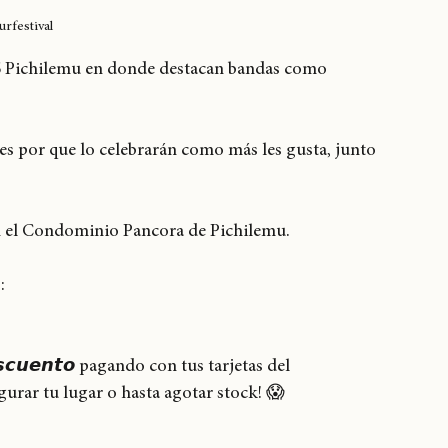
urfestival
026 Pichilemu en donde destacan bandas como 
y es por que lo celebrarán como más les gusta, junto 
en el Condominio Pancora de Pichilemu.
:
𝙚𝙨𝙘𝙪𝙚𝙣𝙩𝙤 pagando con tus tarjetas del 
gurar tu lugar o hasta agotar stock! 😱