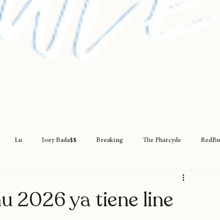
Lu
Joey Bada$$
Breaking
The Pharcyde
RedBu
rap
teatro
rapfem
rapsessions
westsidegunn