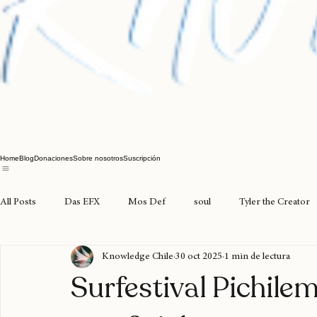
Home
Blog
Donaciones
Sobre nosotros
Suscripción
All Posts
Das EFX
Mos Def
soul
Tyler the Creator
Knowledge Chile
30 oct 2025
1 min de lectura
joyasdelpacífico
seventosmoke
excarcel
valparaíso