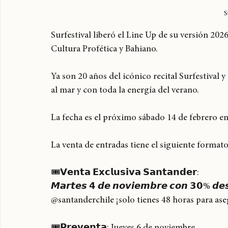
S
Surfestival liberó el Line Up de su versión 2
Cultura Profética y Bahiano. 
Ya son 20 años del icónico recital Surfestival 
al mar y con toda la energía del verano. 
La fecha es el próximo sábado 14 de febrero 
La venta de entradas tiene el siguiente formato
🎟𝗩𝗲𝗻𝘁𝗮 𝗘𝘅𝗰𝗹𝘂𝘀𝗶𝘃𝗮 𝗦𝗮𝗻𝘁𝗮𝗻𝗱𝗲𝗿:
𝙈𝙖𝙧𝙩𝙚𝙨 𝟰 𝙙𝙚 𝙣𝙤𝙫𝙞𝙚𝙢𝙗𝙧𝙚 𝙘𝙤𝙣 𝟯𝟬% 
@santanderchile ¡solo tienes 48 horas para ase