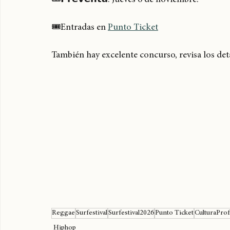
🎟𝗣𝗿𝗲𝘃𝗲𝗻𝘁𝗮: Jueves 6 de noviembre.
🎟Entradas en 
Punto Ticket
También hay excelente concurso, revisa los deta