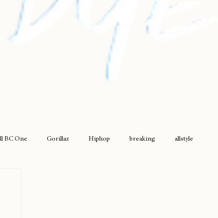
ll BC One
Gorillaz
Hiphop
breaking
allstyle
drumless
griselda
movimiento original