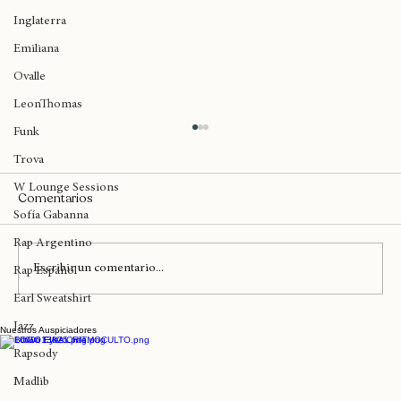
Birmingham
Inglaterra
Emiliana
Ovalle
LeonThomas
Funk
Trova
W Lounge Sessions
Comentarios
Sofía Gabanna
Rap Argentino
Escribir un comentario...
Rap Español
Earl Sweatshirt
Jazz
Nuestros Auspiciadores
Lauryn Hill y Erykah Badu llegan mañana
al Diaspora Calling en Londres
Rapsody