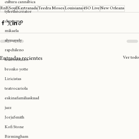
expoweed 2025
cultura cannábica
RnB
Soul
Kaytranada
Teedra Moses
Louisiana
4SO Live
New Orleans
tylerthecreator
chystemc
mikaela
alymayely
rapchileno
Ver todo
Entradas recientes
teatrocoliseo
bronko yotte
Liricistas
teatrocariola
eskinafamiliaskuad
jazz
JorjaSmith
Kofi Stone