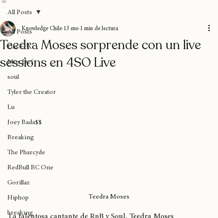
Home
Blog
Donaciones
Sobre nosotros
Suscripción
All Posts
Knowledge Chile
13 ene
1 min de lectura
All Posts
Teedra Moses sorprende con un live
Das EFX
sessions en 4SO Live
Mos Def
soul
Tyler the Creator
Lu
Joey Bada$$
Breaking
The Pharcyde
RedBull BC One
Gorillaz
Teedra Moses
Hiphop