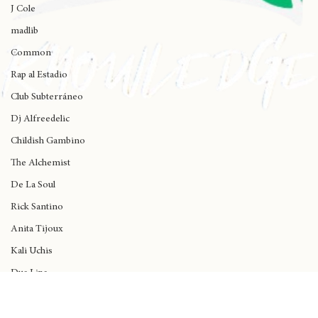
Wynne
J Cole
madlib
Common
Rap al Estadio
Club Subterráneo
Dj Alfreedelic
Childish Gambino
The Alchemist
De La Soul
Rick Santino
Anita Tijoux
Kali Uchis
Dua Lipa
Black Music