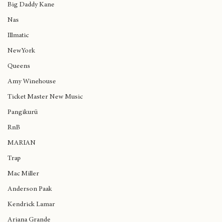
Madlib
Big Daddy Kane
Nas
Illmatic
NewYork
Queens
Amy Winehouse
Ticket Master New Music
Pangikurü
RnB
MARIAN
Trap
Mac Miller
Anderson Paak
Kendrick Lamar