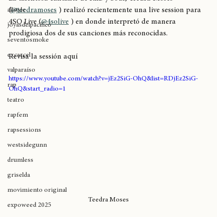
breaking
La talentosa cantante de RnB y Soul, Teedra Moses 
(
@teedramoses
 ) realizó recientemente una live session para 
allstyle
4SO Live (
@4solive
 ) en donde interpretó de manera 
joyasdelpacífico
prodigiosa dos de sus canciones más reconocidas. 
seventosmoke
excarcel
Revisa la sessión aquí
valparaíso
https://www.youtube.com/watch?v=jEz2SiG-OhQ&list=RDjEz2SiG-
rap
OhQ&start_radio=1
teatro
rapfem
rapsessions
westsidegunn
drumless
griselda
movimiento original
Teedra Moses