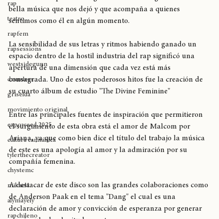
como Mac Miller en la cultura musical del Hip Hop 
valparaíso
mundial. Aún podemos seguir recordándolo gracias a la 
rap
bella música que nos dejó y que acompaña a quienes 
teatro
sentimos como él en algún momento.
rapfem
La sensibilidad de sus letras y ritmos habiendo ganado un 
rapsessions
espacio dentro de la hostil industria del rap significó una 
westsidegunn
apertura de una dimensión que cada vez está más 
consagrada. Uno de estos poderosos hitos fue la creación de 
drumless
su cuarto álbum de estudio "The Divine Feminine" 
griselda
movimiento original
Entre las principales fuentes de inspiración que permitieron 
expoweed 2025
el surgimiento de esta obra está el amor de Malcom por 
Ariana, ya que como bien dice el título del trabajo la música 
cultura cannábica
de este es una apología al amor y la admiración por su 
tylerthecreator
compañía femenina. 
chystemc
A destacar de este disco son las grandes colaboraciones como 
mikaela
de Anderson Paak en el tema "Dang" el cual es una 
alymayely