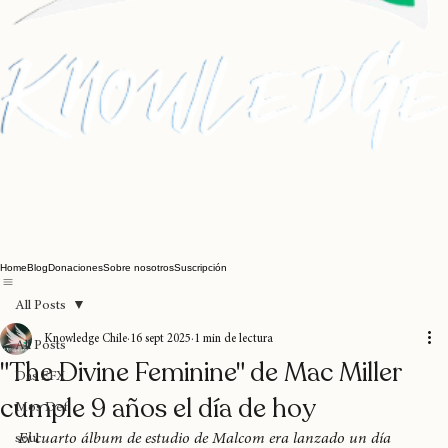
Home
Blog
Donaciones
Sobre nosotros
Suscripción
All Posts
Knowledge Chile
16 sept 2025
1 min de lectura
All Posts
"The Divine Feminine" de Mac Miller
Das EFX
cumple 9 años el día de hoy
Mos Def