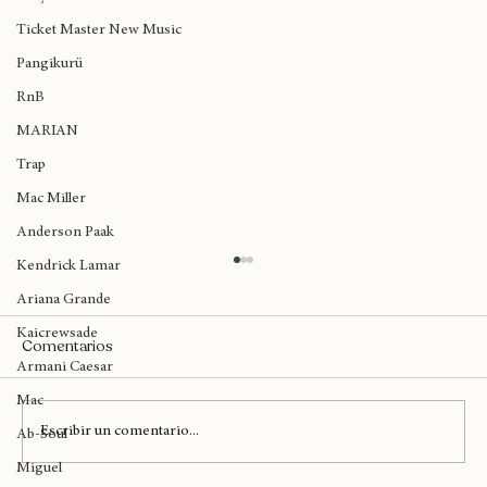
Amy Winehouse
Ticket Master New Music
Pangikurü
RnB
MARIAN
Trap
Mac Miller
Anderson Paak
Kendrick Lamar
Ariana Grande
Kaicrewsade
Comentarios
Armani Caesar
Mac
Escribir un comentario...
Ab-Soul