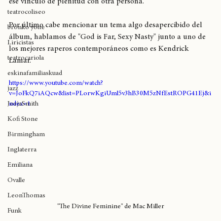
declaración de amor y convicción de esperanza por generar 
rapchileno
ese vínculo de plenitud con otra persona. 
teatrocoliseo
Por último cabe mencionar un tema algo desapercibido del 
bronko yotte
álbum, hablamos de "God is Far, Sexy Nasty" junto a uno de 
Liricistas
los mejores raperos contemporáneos como es Kendrick 
teatrocariola
Lamar.
eskinafamiliaskuad
https://www.youtube.com/watch?
jazz
v=JoFkQ7iAQcw&list=PLorwKgiUml5v3hB30M5zNfEstROPG41Ej&i
JorjaSmith
ndex=1
Kofi Stone
Birmingham
Inglaterra
Emiliana
Ovalle
LeonThomas