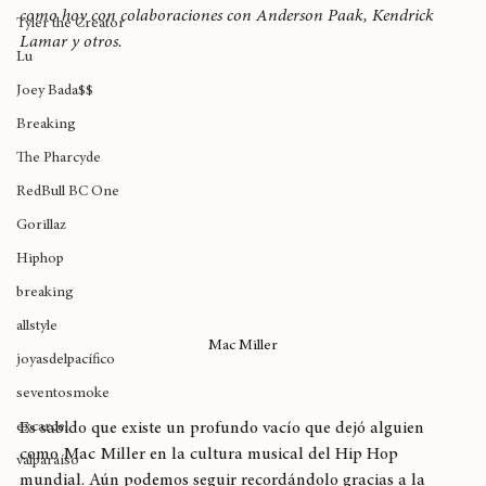
El cuarto álbum de estudio de Malcom era lanzado un día 
soul
como hoy con colaboraciones con Anderson Paak, Kendrick 
Tyler the Creator
Lamar y otros.
Lu
Joey Bada$$
Breaking
The Pharcyde
RedBull BC One
Gorillaz
Hiphop
breaking
allstyle
Mac Miller
joyasdelpacífico
seventosmoke
excarcel
Es sabido que existe un profundo vacío que dejó alguien 