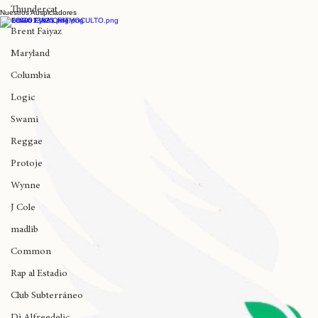
Miguel
Hace 2 años Logic lanzaba "Ultra 85"
Thundercat
Nuestros Auspiciadores
Brent Faiyaz
Maryland
Columbia
Logic
Swami
Reggae
Protoje
Wynne
J Cole
madlib
Common
Rap al Estadio
Club Subterráneo