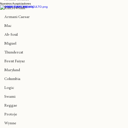
Ariana Grande
Nuestros Auspiciadores
Lauryn Hill y Erykah Badu llegan hoy al
Kaicrewsade
Diaspora Calling
Armani Caesar
Mac
Ab-Soul
Miguel
Thundercat
Brent Faiyaz
Maryland
Columbia
Logic
Swami
Reggae
Protoje