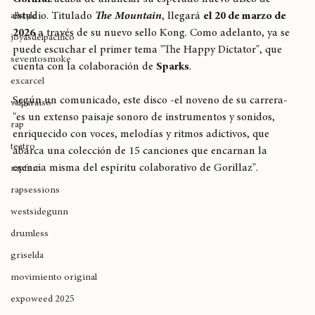
breaking
Gorillaz 
acaba de anunciar su esperado nuevo disco de 
estudio. Titulado 
The Mountain
, llegará 
el 20 de marzo de 
allstyle
2026
 a través de su nuevo sello Kong. Como adelanto, ya se 
joyasdelpacífico
puede escuchar el primer tema "The Happy Dictator", que 
seventosmoke
cuenta con la colaboración de 
Sparks
. 
excarcel
Según un comunicado, este disco -el noveno de su carrera- 
valparaíso
"es un extenso paisaje sonoro de instrumentos y sonidos, 
rap
enriquecido con voces, melodías y ritmos adictivos, que 
teatro
abarca una colección de 15 canciones que encarnan la 
esencia misma del espíritu colaborativo de Gorillaz".
rapfem
rapsessions
westsidegunn
drumless
griselda
movimiento original