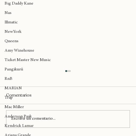
Madlib
Big Daddy Kane
Nas
Illmatic
NewYork
Queens
Amy Winehouse
Ticket Master New Music
Pangikurü
RnB
MARIAN
Comentarios
Trap
Mac Miller
Anderson Paak
Escribir un comentario...
Kendrick Lamar