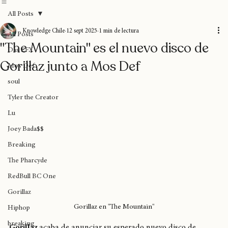
Home
Blog
Donaciones
Sobre nosotros
Suscripción
All Posts
Knowledge Chile
12 sept 2025
1 min de lectura
All Posts
"The Mountain" es el nuevo disco de
Das EFX
Gorillaz junto a Mos Def
Mos Def
soul
Tyler the Creator
Lu
Joey Bada$$
Breaking
The Pharcyde
RedBull BC One
Gorillaz
Gorillaz en "The Mountain"
Hiphop