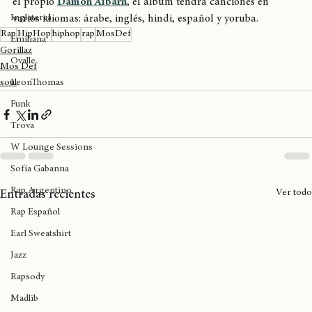
Damasco, Los Ángeles, Miami y Nueva York. Como anticipó 
Birmingham
el propio 
Damon Albarn
, el álbum tendrá canciones en 
Inglaterra
varios idiomas: árabe, inglés, hindi, español y yoruba.
Rap
HipHop
hiphop
rap
MosDef
Emiliana
Gorillaz
Ovalle
Mos Def
LeonThomas
soul
Funk
Trova
W Lounge Sessions
Sofía Gabanna
Rap Argentino
Ver todo
Entradas recientes
Rap Español
Earl Sweatshirt
Jazz
Rapsody