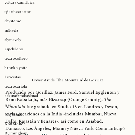
expoweed 2025
cultura cannábica
tylerthecreator
chystemc
mikaela
alymayely
rapchileno
teatrocoliseo
bronko yotte
Liricistas
Cover Art de "The Mountain" de Gorillaz
teatrocariola
Producido por Gorillaz, James Ford, Samuel Egglenton y 
eskinafamiliaskuad
Remi Kabaka Jr., más 
Bizarrap
 (Orange County), 
The 
jazz
Mountain
 fue grabado en Studio 13 en Londres y Devon, 
varias locaciones en la India -incluidas Mumbai, Nueva 
JorjaSmith
Delhi, Rajastán y Benarés-, así como en Asjabad, 
Kofi Stone