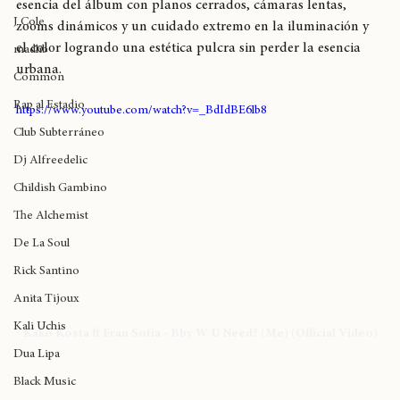
Estar Aquí"
, realizados por 
Himalaya Films
, potencian la 
Wynne
esencia del álbum con planos cerrados, cámaras lentas, 
J Cole
zooms dinámicos y un cuidado extremo en la iluminación y 
el color logrando una estética pulcra sin perder la esencia 
madlib
urbana.
Common
Rap al Estadio
https://www.youtube.com/watch?v=_BdIdBE6lb8
Club Subterráneo
Dj Alfreedelic
Childish Gambino
The Alchemist
De La Soul
Rick Santino
Anita Tijoux
Kali Uchis
Kako Kosta ft Fran Sofía - Bby W U Need? (Me) (Official Video)
Dua Lipa