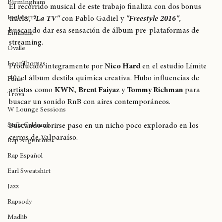
Kofi Stone
Birmingham
El recorrido musical de este trabajo finaliza con dos bonus 
Inglaterra
tracks, 
"La TV" 
con Pablo Gadiel y 
"Freestyle 2016"
, 
buscando dar esa sensación de álbum pre-plataformas de 
Emiliana
streaming.
Ovalle
LeonThomas
Producido íntegramente por 
Nico Hard
 en el estudio Límite 
40, el álbum destila química creativa. Hubo influencias de 
Funk
artistas como 
KWN
, 
Brent Faiyaz
 y 
Tommy Richman
 para 
Trova
buscar un sonido RnB con aires contemporáneos.
W Lounge Sessions
Sofía Gabanna
Buscando abrirse paso en un nicho poco explorado en los 
cerros de Valparaíso.
Rap Argentino
Rap Español
Earl Sweatshirt
Jazz
Rapsody