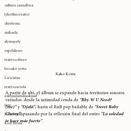
razón de ser, esto entre coros que repiten la pregunta en 
expoweed 2025
bucle y versos sobre una base de rap.
cultura cannábica
tylerthecreator
chystemc
mikaela
alymayely
rapchileno
teatrocoliseo
bronko yotte
Kako Kosta
Liricistas
teatrocariola
A partir de ahí, el álbum se expande hacia territorios sonoros 
eskinafamiliaskuad
variados: desde la intimidad cruda de 
"Bby W U Need? 
jazz
(me)"
 y 
"Ojalá"
, hasta el RnB pop bailable de 
"Sweet Baby 
Cherry"
, pasando por la reflexión final del outro 
"La soledad 
JorjaSmith
te hace más fuerte"
. 