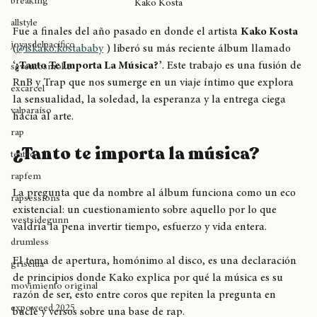
Hiphop
breaking
Kako Kosta
allstyle
Fue a finales del año pasado en donde el artista 
Kako Kosta
joyasdelpacífico
(
@iskako.kostababy
 ) liberó su más reciente álbum llamado 
‘¿Tanto Te Importa La Música?’
. Este trabajo es una fusión de 
seventosmoke
RnB y Trap que nos sumerge en un viaje íntimo que explora 
excarcel
la sensualidad, la soledad, la esperanza y la entrega ciega 
valparaíso
hacia al arte.
rap
¿Tanto te importa la música?
teatro
rapfem
La pregunta que da nombre al álbum funciona como un eco 
rapsessions
existencial: un cuestionamiento sobre aquello por lo que 
westsidegunn
valdría la pena invertir tiempo, esfuerzo y vida entera. 
drumless
El tema de apertura, homónimo al disco, es una declaración 
griselda
de principios donde Kako explica por qué la música es su 
movimiento original