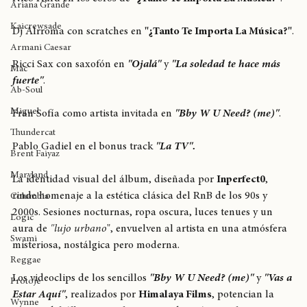
Kendrick Lamar
Nico Hard en los coros de 
"¿Tanto Te Importa La Música?"
.
Ariana Grande
Kaicrewsade
Dj Alrroma con scratches en 
"¿Tanto Te Importa La Música?"
.
Armani Caesar
Ricci Sax con saxofón en 
"Ojalá"
 y 
"La soledad te hace más 
Mac
fuerte"
.
Ab-Soul
Miguel
Fran Sofía como artista invitada en 
"Bby W U Need? (me)"
.
Thundercat
Pablo Gadiel en el bonus track 
"La TV".
Brent Faiyaz
Maryland
La identidad visual del álbum, diseñada por 
Inperfect0
, 
rinde homenaje a la estética clásica del RnB de los 90s y 
Columbia
2000s. Sesiones nocturnas, ropa oscura, luces tenues y un 
Logic
aura de 
"lujo urbano
", envuelven al artista en una atmósfera 
Swami
misteriosa, nostálgica pero moderna.
Reggae
Los videoclips de los sencillos 
"Bby W U Need? (me)"
 y 
"Vas a 
Protoje