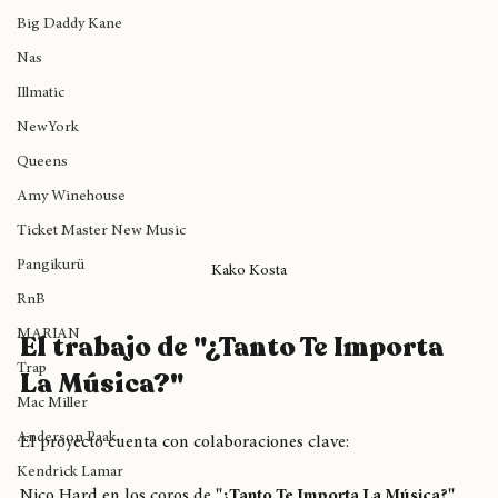
Madlib
Big Daddy Kane
Nas
Illmatic
NewYork
Queens
Amy Winehouse
Ticket Master New Music
Pangikurü
Kako Kosta
RnB
MARIAN
El trabajo de "¿Tanto Te Importa 
Trap
La Música?"
Mac Miller
Anderson Paak
El proyecto cuenta con colaboraciones clave: