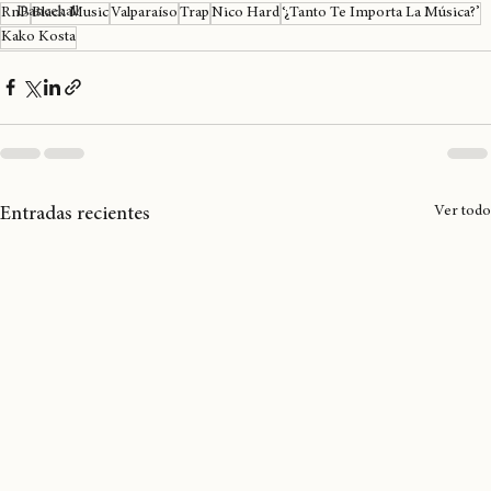
Black Music
Dancehall
RnB
Black Music
Valparaíso
Trap
Nico Hard
‘¿Tanto Te Importa La Música?’
Kako Kosta
Ver todo
Entradas recientes