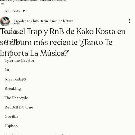
Home
Blog
Donaciones
Sobre nosotros
Suscripción
All Posts
Knowledge Chile
18 ene
2 min de lectura
All Posts
Todo el Trap y RnB de Kako Kosta en
Das EFX
su álbum más reciente ‘¿Tanto Te
Mos Def
Importa La Música?’
soul
Tyler the Creator
Lu
Joey Bada$$
Breaking
The Pharcyde
RedBull BC One
Gorillaz