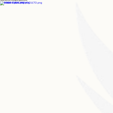
Paulo con el primer show del
para 'The Si
Nuestros Auspiciadores
Sincerely Tour