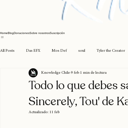
Home
Blog
Donaciones
Sobre nosotros
Suscripción
All Posts
Das EFX
Mos Def
soul
Tyler the Creator
Knowledge Chile
9 feb
1 min de lectura
joyasdelpacífico
seventosmoke
excarcel
valparaíso
Todo lo que debes s
Sincerely, Tou' de K
expoweed 2025
cultura cannábica
tylerthecreator
c
Actualizado:
11 feb