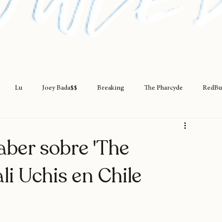
Lu
Joey Bada$$
Breaking
The Pharcyde
RedBu
rap
teatro
rapfem
rapsessions
westsidegunn
aber sobre 'The
ali Uchis en Chile
hystemc
mikaela