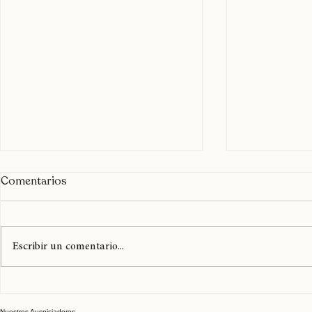
Comentarios
Escribir un comentario...
Kali Uchis enciende São
Kali Uchis li