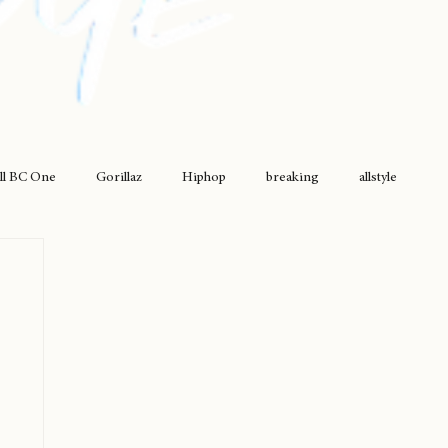
ll BC One
Gorillaz
Hiphop
breaking
allstyle
drumless
griselda
movimiento original