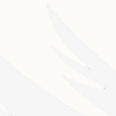
ncerely, Tour'
próximo 12 de febrero