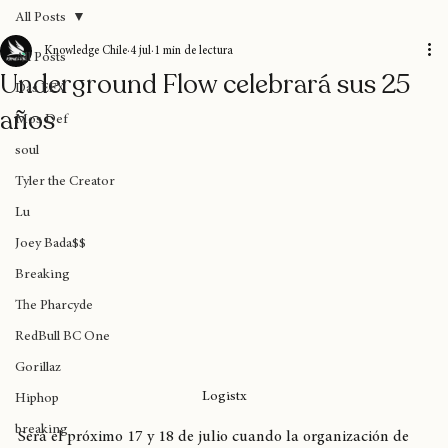
Home
Blog
Donaciones
Sobre nosotros
Suscripción
All Posts
Knowledge Chile
4 jul
1 min de lectura
All Posts
Underground Flow celebrará sus 25
Das EFX
años
Mos Def
soul
Tyler the Creator
Lu
Joey Bada$$
Breaking
The Pharcyde
RedBull BC One
Gorillaz
Logistx
Hiphop