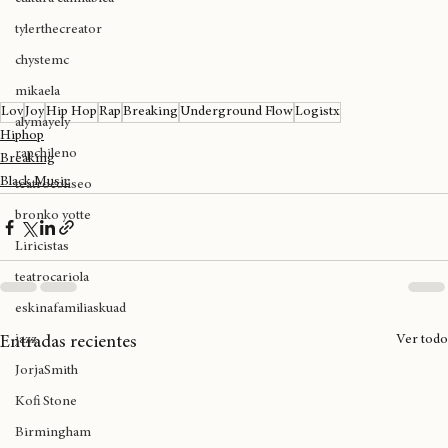
cultura cannábica
tylerthecreator
chystemc
mikaela
Lov
Joy
Hip Hop
Rap
Breaking
Underground Flow
Logistx
alymayely
Hiphop
rapchileno
Breaking
Black Music
teatrocoliseo
bronko yotte
Liricistas
teatrocariola
eskinafamiliaskuad
jazz
Ver todo
Entradas recientes
JorjaSmith
Kofi Stone