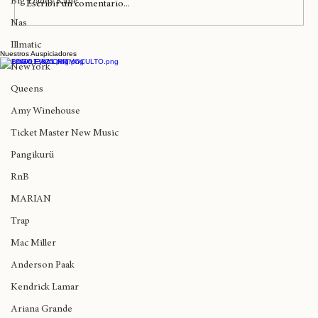
Big Daddy Kane
Escribir un comentario...
Nas
Illmatic
Nuestros Auspiciadores
Hoy es el aniversario de La Santa C
NewYork
Breaking
Queens
Amy Winehouse
Ticket Master New Music
Pangikurü
RnB
MARIAN
Trap
Mac Miller
Anderson Paak
Kendrick Lamar