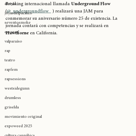
breaking
Será el próximo 17 y 18 de julio cuando la organización de 
Breaking internacional llamada 
Underground Flow
allstyle
(
@_undergroundflow_
 ) realizará una JAM para 
joyasdelpacífico
conmemorar su aniversario número 25 de existencia. La 
seventosmoke
jornada contará con competencias y se realizará en 
excarcel
Hawthorne
 en California.
valparaíso
rap
teatro
rapfem
rapsessions
westsidegunn
drumless
griselda
movimiento original
expoweed 2025