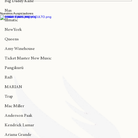
Madlib
Escribir un comentario...
Big Daddy Kane
Nas
Nuestros Auspiciadores
Solo queda una semana para Vico C en
Illmatic
Movistar Arena
NewYork
Queens
Amy Winehouse
Ticket Master New Music
Pangikurü
RnB
MARIAN
Trap
Mac Miller
Anderson Paak
Kendrick Lamar