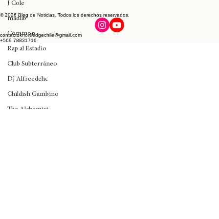
Wynne
J Cole
madlib
© 2026 Blog de Noticias. Todos los derechos reservados.
Common
Rap al Estadio
contactoknowledgechile@gmail.com
+569 78831716
Club Subterráneo
Dj Alfreedelic
Childish Gambino
The Alchemist
De La Soul
Rick Santino
Anita Tijoux
Kali Uchis
Dua Lipa
Black Music