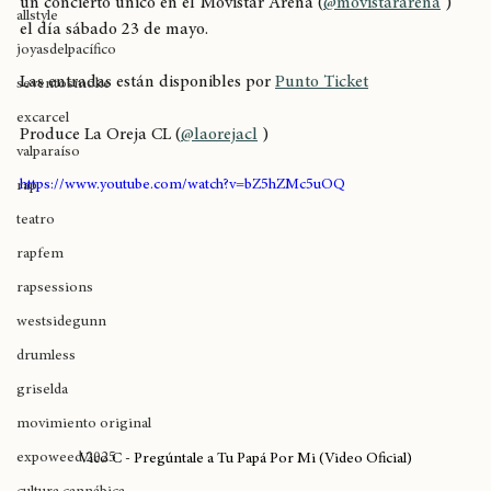
puertorriqueño 
Vico C
 (
@soyvicoc
 ) llegará a Chile para dar 
breaking
un concierto único en el Movistar Arena (
@movistararena
 ) 
allstyle
el día sábado 23 de mayo.
joyasdelpacífico
Las entradas están disponibles por 
Punto Ticket
seventosmoke
excarcel
Produce La Oreja CL (
@laorejacl
 )
valparaíso
https://www.youtube.com/watch?v=bZ5hZMc5uOQ
rap
teatro
rapfem
rapsessions
westsidegunn
drumless
griselda
movimiento original