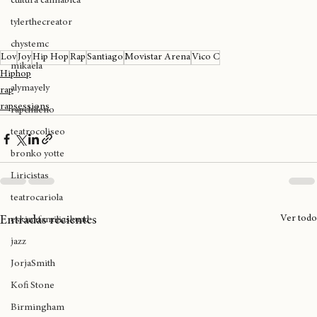
expoweed 2025
Vico C - Pregúntale a Tu Papá Por Mi (Video Oficial)
cultura cannábica
tylerthecreator
chystemc
Lov
Joy
Hip Hop
Rap
Santiago
Movistar Arena
Vico C
mikaela
Hiphop
alymayely
rap
rapsessions
rapchileno
teatrocoliseo
bronko yotte
Liricistas
teatrocariola
Ver todo
Entradas recientes
eskinafamiliaskuad
jazz
JorjaSmith
Kofi Stone