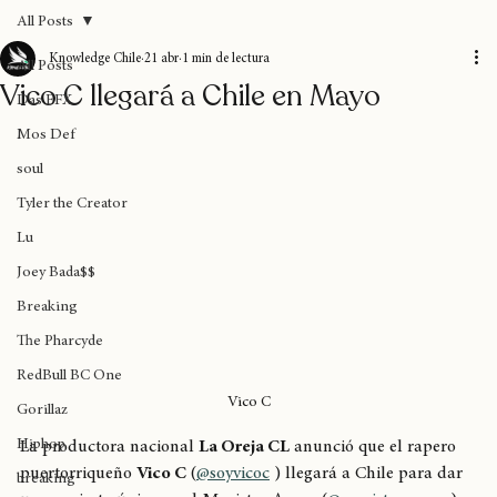
Home
Blog
Donaciones
Sobre nosotros
Suscripción
All Posts
Knowledge Chile
21 abr
1 min de lectura
All Posts
Vico C llegará a Chile en Mayo
Das EFX
Mos Def
soul
Tyler the Creator
Lu
Joey Bada$$
Breaking
The Pharcyde
RedBull BC One
Vico C
Gorillaz
Hiphop
La productora nacional 
La Oreja CL
 anunció que el rapero 