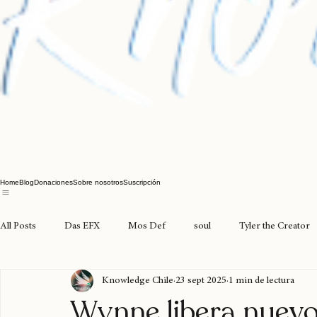
Home
Blog
Donaciones
Sobre nosotros
Suscripción
All Posts
Das EFX
Mos Def
soul
Tyler the Creator
Knowledge Chile
23 sept 2025
1 min de lectura
joyasdelpacífico
seventosmoke
excarcel
valparaíso