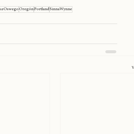
keOswego
Oregón
Portland
SinnaWynne
V