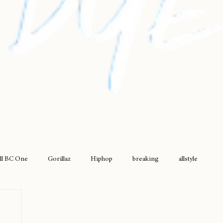
ll BC One
Gorillaz
Hiphop
breaking
allstyle
drumless
griselda
movimiento original