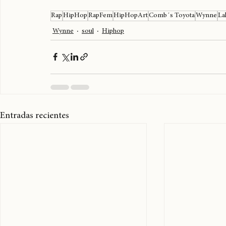
Rap
HipHop
RapFem
HipHopArt
Comb´s Toyota
Wynne
La
Wynne
soul
Hiphop
Entradas recientes