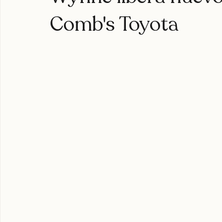
Wynne libera nuevo 
Comb's Toyota
expoweed 2025
cultura cannábica
tylerthecreator
c