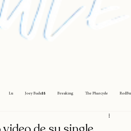
Lu
Joey Bada$$
Breaking
The Pharcyde
RedBu
rap
teatro
rapfem
rapsessions
westsidegunn