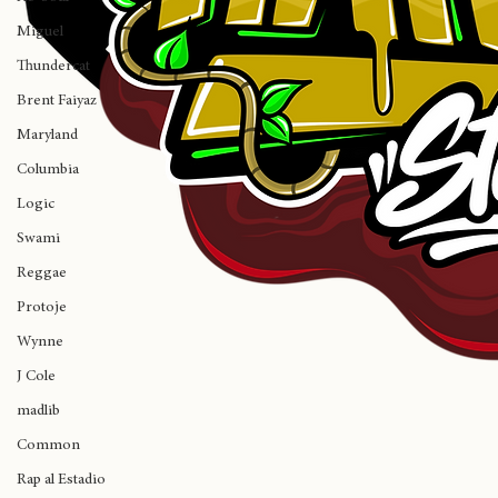
Mac
Ab-Soul
Miguel
Thundercat
Brent Faiyaz
Maryland
Columbia
Logic
Swami
Reggae
Protoje
Wynne
J Cole
madlib
Common