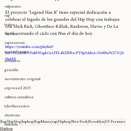
Este disco forma parte de la serie de lanzamientos llamada 
excarcel
'Legend Has It' de Mass Appeal.
valparaíso
El proyecto "Legend Has It" tiene especial dedicación a 
rap
celebrar el legado de los grandes del Hip Hop con trabajos 
teatro
con Slick Rick, Ghostface Killah, Raekwon, Havoc y De La 
Soul, cerrando el ciclo con Nas el día de hoy.
rapfem
rapsessions
https://youtube.com/playlist?
westsidegunn
list=PLxA687tYuMWigkGz1FFL4bZNBrcPT0pS4&si=Ur8BuWjT5QS-
HuHX
drumless
griselda
movimiento original
expoweed 2025
cultura cannábica
tylerthecreator
chystemc