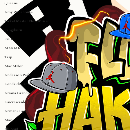
NewYork
Queens
Amy Winehouse
Ticket Master New Music
Pangikurü
RnB
MARIAN
Trap
Mac Miller
Anderson Paak
Kendrick Lamar
Ariana Grande
Kaicrewsade
Armani Caesar