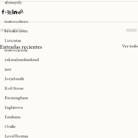
Rap
HipHop
hiphop
RapMusic
rap
Hiphop
NewYork
Brooklyn
DJ Premier
mikaela
Hiphop
alymayely
rapchileno
teatrocoliseo
bronko yotte
Liricistas
Ver todo
Entradas recientes
teatrocariola
eskinafamiliaskuad
jazz
JorjaSmith
Kofi Stone
Birmingham
Inglaterra
Emiliana
Ovalle