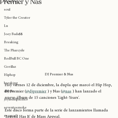
Ya está disponible 'Light-Years' de DJ
Das EFX
Premier y Nas
Mos Def
soul
Tyler the Creator
Lu
Joey Bada$$
Breaking
The Pharcyde
RedBull BC One
Gorillaz
DJ Premier & Nas
Hiphop
breaking
Hoy viernes 12 de diciembre, la dupla que marcó el Hip Hop, 
DJ Premier (
@djpremier
 ) y Nas (
@nas
 ) han lanzado el 
allstyle
nuevo álbum de 15 canciones 'Light-Years'.
joyasdelpacífico
seventosmoke