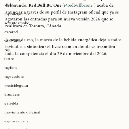
breaking
La competencia internacional de Breaking más importante 
del mundo, 
Red Bull BC One 
(
@redbullbcone
 ) acaba de 
allstyle
anunciar a través de su perfil de Instagram oficial que ya se 
joyasdelpacífico
agotaron las entradas para su nueva versión 2026 que se 
seventosmoke
realizará en Toronto, Cánada. 
excarcel
A pesar de eso, la marca de la bebida energética deja a todos 
valparaíso
invitados a sintonizar el livestream en donde se trasmitirá 
rap
toda la competencia el día 29 de noviembre del 2026.
teatro
rapfem
rapsessions
westsidegunn
drumless
griselda
movimiento original
expoweed 2025