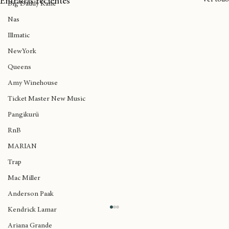
Ver todo
Entradas recientes
Big Daddy Kane
Nas
Illmatic
NewYork
Queens
Amy Winehouse
Ticket Master New Music
Pangikurü
RnB
MARIAN
Trap
Mac Miller
Anderson Paak
Kendrick Lamar