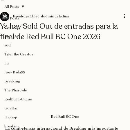
Home
Blog
Donaciones
Sobre nosotros
Suscripción
All Posts
Knowledge Chile
3 abr
1 min de lectura
All Posts
Ya hay Sold Out de entradas para la
Das EFX
final de Red Bull BC One 2026
Mos Def
soul
Tyler the Creator
Lu
Joey Bada$$
Breaking
The Pharcyde
RedBull BC One
Gorillaz
Red Bull BC One
Hiphop