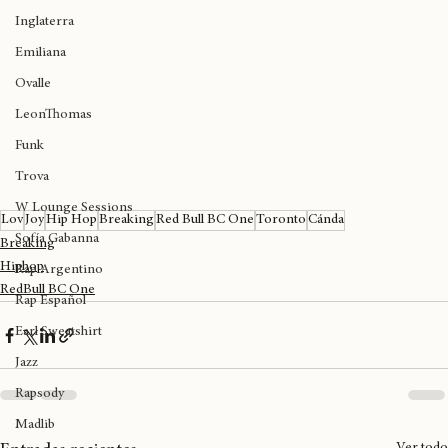
Birmingham
Inglaterra
Emiliana
Ovalle
LeonThomas
Funk
Trova
W Lounge Sessions
Lov
Joy
Hip Hop
Breaking
Red Bull BC One
Toronto
Cánda
Sofía Gabanna
Breaking
Hiphop
Rap Argentino
RedBull BC One
Rap Español
Earl Sweatshirt
Jazz
Rapsody
Madlib