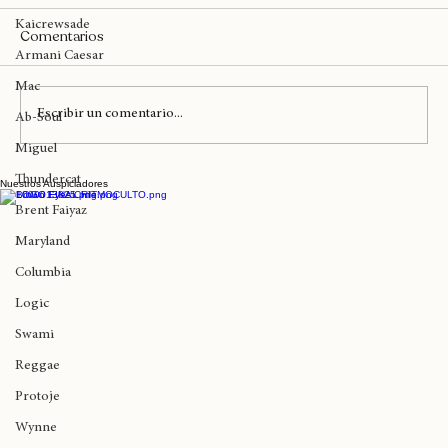
Ariana Grande
Kaicrewsade
Comentarios
Armani Caesar
Mac
Escribir un comentario...
Ab-Soul
Miguel
Thundercat
Nuestros Auspiciadores
Hoy se realizó el Red Bull BC One Last
Chance Cypher Tokyo 2025
Brent Faiyaz
Maryland
Columbia
Logic
Swami
Reggae
Protoje