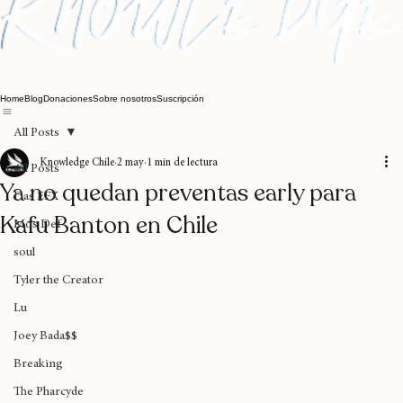
Home
Blog
Donaciones
Sobre nosotros
Suscripción
All Posts
Knowledge Chile
2 may
1 min de lectura
All Posts
Ya no quedan preventas early para
Das EFX
Kafu Banton en Chile
Mos Def
soul
Tyler the Creator
Lu
Joey Bada$$
Breaking