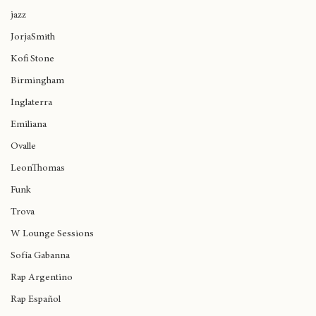
eskinafamiliaskuad
jazz
JorjaSmith
Kofi Stone
Birmingham
Inglaterra
Emiliana
Ovalle
LeonThomas
Funk
Trova
W Lounge Sessions
Sofía Gabanna
Rap Argentino