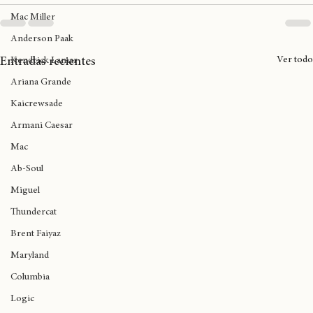
Trap
Mac Miller
Anderson Paak
Ver todo
Kendrick Lamar
Entradas recientes
Ariana Grande
Kaicrewsade
Armani Caesar
Mac
Ab-Soul
Miguel
Thundercat
Brent Faiyaz
Maryland
Columbia