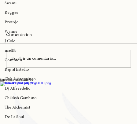
Logic
Swami
Reggae
Protoje
Wynne
Comentarios
J Cole
madlib
Escribir un comentario...
Common
Rap al Estadio
Club Subterráneo
Nuestros Auspiciadores
Dj Alfreedelic
Kafu Banton en Chile el próximo 12 de junio
Childish Gambino
The Alchemist
De La Soul
Rick Santino