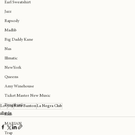
Rap Español
Earl Sweatshirt
Jazz
Rapsody
Madlib
Big Daddy Kane
Nas
Illmatic
NewYork
Queens
Amy Winehouse
Ticket Master New Music
Pangikurü
Lov
Joy
Kafu Banton
La Negra Club
allstyle
RnB
MARIAN