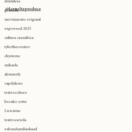
westsidegunn
@reggaeesvidaradio
drumless
@lavueltaproduce
griselda
movimiento original
expoweed 2025
cultura cannábica
tylerthecreator
chystemc
mikaela
alymayely
rapchileno
teatrocoliseo
bronko yotte
Liricistas
teatrocariola