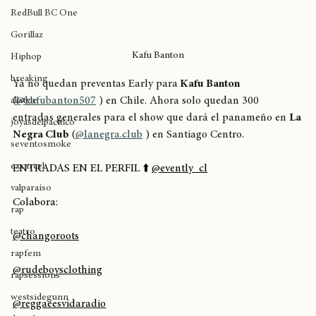
The Pharcyde
RedBull BC One
Gorillaz
Kafu Banton
Hiphop
breaking
Ya no quedan preventas Early para
 Kafu Banton
(
@kafubanton507
 ) en Chile. Ahora solo quedan 300 
allstyle
entradas generales para el show que dará el panameño en 
La 
joyasdelpacífico
Negra Club
 (
@lanegra.club
 ) en Santiago Centro.
seventosmoke
excarcel
ENTRADAS EN EL PERFIL ⬆️ 
@evently_cl
valparaíso
Colabora:
rap
teatro
@changoroots
rapfem
@rudeboysclothing
rapsessions