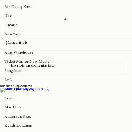
Madlib
Big Daddy Kane
Nas
Illmatic
NewYork
Comentarios
Queens
Amy Winehouse
Ticket Master New Music
Escribir un comentario...
Pangikurü
RnB
Nuestros Auspiciadores
Solo queda un día para 'Camisa de
MARIAN
Fuerza' de Kase.O
Trap
Mac Miller
Anderson Paak