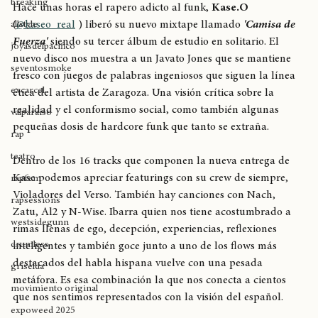
Hiphop
breaking
Hace unas horas el rapero adicto al funk, 
Kase.O
(
@kaseo_real
 ) liberó su nuevo mixtape llamado 
'Camisa de 
allstyle
Fuerza'
 siendo su tercer álbum de estudio en solitario. El 
joyasdelpacífico
nuevo disco nos muestra a un Javato Jones que se mantiene 
seventosmoke
fresco con juegos de palabras ingeniosos que siguen la línea 
excarcel
ética del artista de Zaragoza. Una visión crítica sobre la 
realidad y el conformismo social, como también algunas 
valparaíso
pequeñas dosis de hardcore funk que tanto se extraña.  
rap
teatro
Dentro de los 16 tracks que componen la nueva entrega de 
Kase podemos apreciar featurings con su crew de siempre, 
rapfem
Violadores del Verso. También hay canciones con Nach, 
rapsessions
Zatu, Al2 y N-Wise. Ibarra quien nos tiene acostumbrado a 
westsidegunn
rimas llenas de ego, decepción, experiencias, reflexiones 
drumless
inteligentes y también goce junto a uno de los flows más 
destacados del habla hispana vuelve con una pesada 
griselda
metáfora. Es esa combinación la que nos conecta a cientos 
movimiento original
que nos sentimos representados con la visión del español.