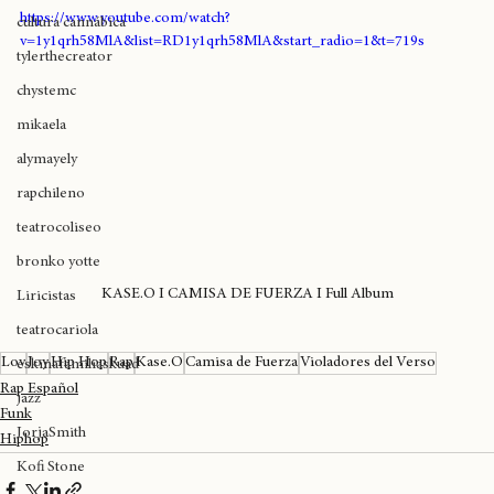
expoweed 2025
https://www.youtube.com/watch?
cultura cannábica
v=1y1qrh58MlA&list=RD1y1qrh58MlA&start_radio=1&t=719s
tylerthecreator
chystemc
mikaela
alymayely
rapchileno
teatrocoliseo
bronko yotte
KASE.O I CAMISA DE FUERZA I Full Album
Liricistas
teatrocariola
Lov
Joy
Hip Hop
Rap
Kase.O
Camisa de Fuerza
Violadores del Verso
eskinafamiliaskuad
Rap Español
jazz
Funk
JorjaSmith
Hiphop