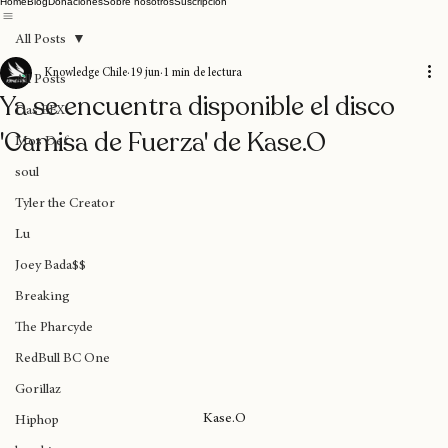
Home
Blog
Donaciones
Sobre nosotros
Suscripción
All Posts
Knowledge Chile
19 jun
1 min de lectura
All Posts
Ya se encuentra disponible el disco
Das EFX
'Camisa de Fuerza' de Kase.O
Mos Def
soul
Tyler the Creator
Lu
Joey Bada$$
Breaking
The Pharcyde
RedBull BC One
Gorillaz
Kase.O