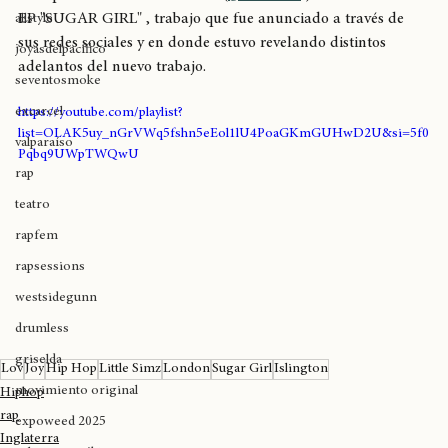
breaking
La rapera británica Little Simz (
@littlesimz
 ) liberó su nuevo 
EP "SUGAR GIRL" , trabajo que fue anunciado a través de 
allstyle
sus redes sociales y en donde estuvo revelando distintos 
joyasdelpacífico
adelantos del nuevo trabajo.
seventosmoke
excarcel
https://youtube.com/playlist?
list=OLAK5uy_nGrVWq5fshn5eEol1lU4PoaGKmGUHwD2U&si=5f0
valparaíso
Pqbq9UWpTWQwU
rap
teatro
rapfem
rapsessions
westsidegunn
drumless
griselda
Lov
Joy
Hip Hop
Little Simz
London
Sugar Girl
Islington
movimiento original
Hiphop
rap