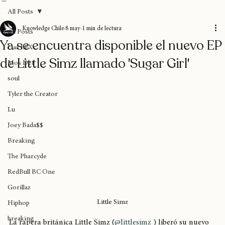
Home
Blog
Donaciones
Sobre nosotros
Suscripción
All Posts
Knowledge Chile
8 may
1 min de lectura
All Posts
Ya se encuentra disponible el nuevo EP
Das EFX
de Little Simz llamado 'Sugar Girl'
Mos Def
soul
Tyler the Creator
Lu
Joey Bada$$
Breaking
The Pharcyde
RedBull BC One
Gorillaz
Little Simz
Hiphop