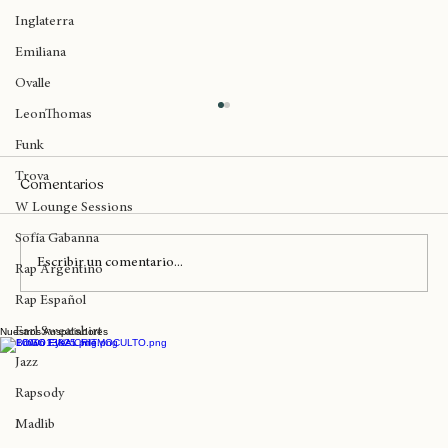
Birmingham
Inglaterra
Emiliana
Ovalle
LeonThomas
Funk
Trova
Comentarios
W Lounge Sessions
Sofía Gabanna
Escribir un comentario...
Rap Argentino
Rap Español
Earl Sweatshirt
Nuestros Auspiciadores
Solo queda un día para 'Sugar Girl' de
Little Simz
Jazz
Rapsody