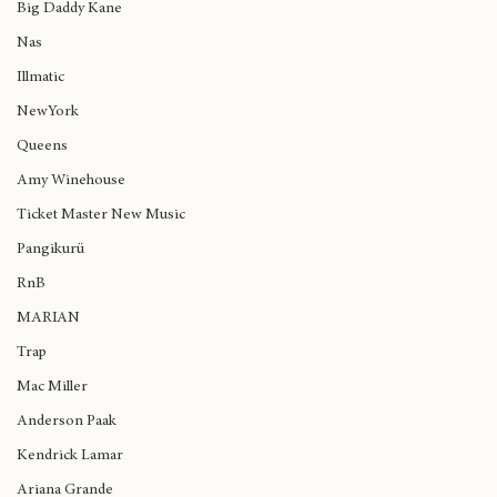
Madlib
Big Daddy Kane
Nas
Illmatic
NewYork
Queens
Amy Winehouse
Ticket Master New Music
Pangikurü
RnB
MARIAN
Trap
Mac Miller
Anderson Paak
Kendrick Lamar