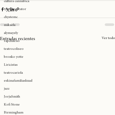
expoweed 2025
Inglaterra
cultura cannábica
tylerthecreator
chystemc
mikaela
alymayely
Ver todo
Entradas recientes
rapchileno
teatrocoliseo
bronko yotte
Liricistas
teatrocariola
eskinafamiliaskuad
jazz
JorjaSmith
Kofi Stone