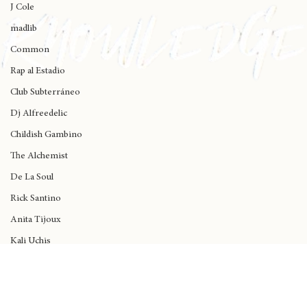
Wynne
J Cole
madlib
Common
Rap al Estadio
Club Subterráneo
Dj Alfreedelic
Childish Gambino
The Alchemist
De La Soul
Rick Santino
Anita Tijoux
Kali Uchis
Dua Lipa
Black Music