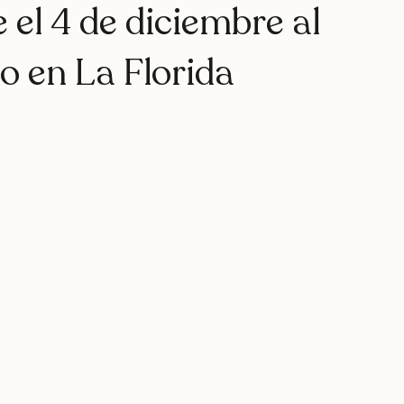
rap
teatro
rapfem
rapsessions
westsidegunn
e el 4 de diciembre al
o en La Florida
hystemc
mikaela