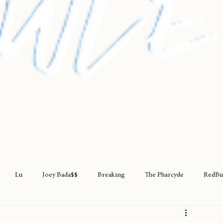
Lu
Joey Bada$$
Breaking
The Pharcyde
RedBu