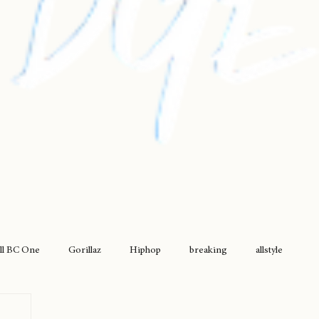
ll BC One
Gorillaz
Hiphop
breaking
allstyle