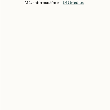
Las entradas están disponibles por 
Ticketmast
Más información en 
DG Medios