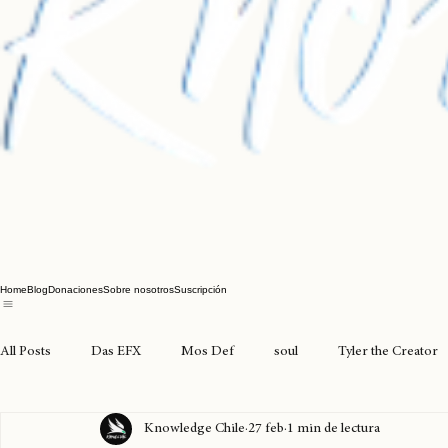
Home
Blog
Donaciones
Sobre nosotros
Suscripción
All Posts
Das EFX
Mos Def
soul
Tyler the Creator