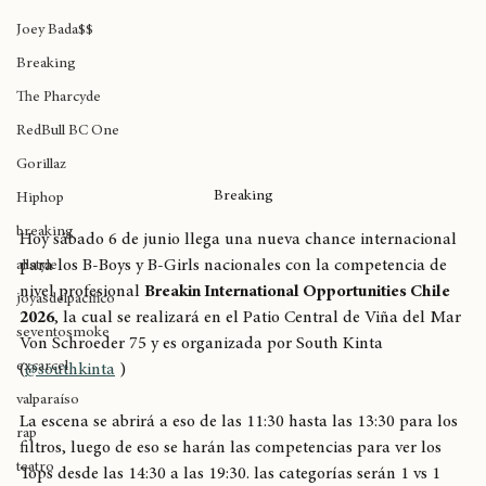
Lu
Joey Bada$$
Breaking
The Pharcyde
RedBull BC One
Gorillaz
Breaking
Hiphop
breaking
Hoy sábado 6 de junio llega una nueva chance internacional 
para los B-Boys y B-Girls nacionales con la competencia de 
allstyle
nivel profesional 
Breakin International Opportunities Chile 
joyasdelpacífico
2026
, la cual se realizará en el Patio Central de Viña del Mar 
seventosmoke
Von Schroeder 75 y es organizada por South Kinta 
excarcel
(
@southkinta
 )
valparaíso
La escena se abrirá a eso de las 11:30 hasta las 13:30 para los 
rap
filtros, luego de eso se harán las competencias para ver los 