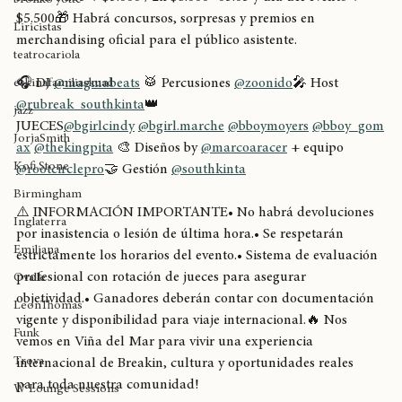
Hasta 04.05 → $5.000 / 2x $8.000• 05.05 y día del evento → 
bronko yotte
$5.500🎁 Habrá concursos, sorpresas y premios en 
Liricistas
merchandising oficial para el público asistente.
teatrocariola
🎧 DJ 
@magmabeats
 🥁 Percusiones 
@zoonido
🎤 Host 
eskinafamiliaskuad
@rubreak_southkinta
👑 
jazz
JUECES
@bgirlcindy
@bgirl.marche
@bboymoyers
@bboy_gom
JorjaSmith
ax
@thekingpita
 🎨 Diseños by 
@marcoaracer
 + equipo 
Kofi Stone
@rootcirclepro
🤝 Gestión 
@southkinta
Birmingham
⚠️ INFORMACIÓN IMPORTANTE• No habrá devoluciones 
Inglaterra
por inasistencia o lesión de última hora.• Se respetarán 
Emiliana
estrictamente los horarios del evento.• Sistema de evaluación 
profesional con rotación de jueces para asegurar 
Ovalle
objetividad.• Ganadores deberán contar con documentación 
LeonThomas
vigente y disponibilidad para viaje internacional.🔥 Nos 
Funk
vemos en Viña del Mar para vivir una experiencia 
Trova
internacional de Breakin, cultura y oportunidades reales 
para toda nuestra comunidad!