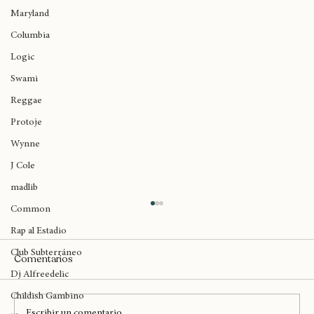
Brent Faiyaz
Maryland
Columbia
Logic
Swami
Reggae
Protoje
Wynne
J Cole
madlib
Common
Rap al Estadio
Club Subterráneo
Comentarios
Dj Alfreedelic
Childish Gambino