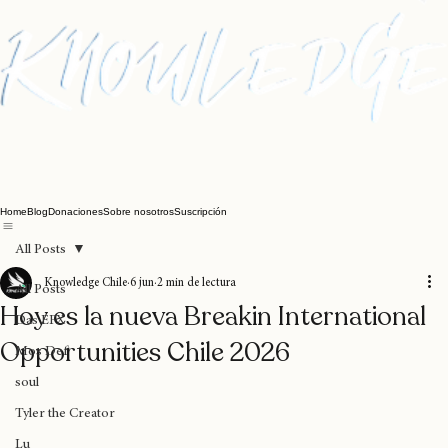
Home
Blog
Donaciones
Sobre nosotros
Suscripción
All Posts
Knowledge Chile
6 jun
2 min de lectura
All Posts
Hoy es la nueva Breakin International
Das EFX
Opportunities Chile 2026
Mos Def
soul
Tyler the Creator