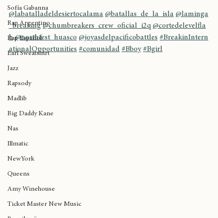
W Lounge Sessions
Sofía Gabanna
@labatalladeldesiertocalama
@batallas_de_la_isla
@laminga
Rap Argentino
_breaking
@chumbreakers_crew_oficial_i2q
@cortedelevelfla
h
@northfest_huasco
@joyasdelpacificobattles
#BreakinIntern
Rap Español
ationalOpportunities
#comunidad
#Bboy
#Bgirl
Earl Sweatshirt
Jazz
Rapsody
Madlib
Big Daddy Kane
Nas
Illmatic
NewYork
Queens
Amy Winehouse
Ticket Master New Music