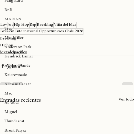
Pangikurü
RnB
MARIAN
Lov
Joy
Hip Hop
Rap
Breaking
Viña del Mar
Trap
Breakin International Opportunities Chile 2026
Mac Miller
Breaking
Hiphop
Anderson Paak
joyasdelpacífico
Kendrick Lamar
Ariana Grande
Kaicrewsade
Armani Caesar
Mac
Ver todo
Entradas recientes
Ab-Soul
Miguel
Thundercat