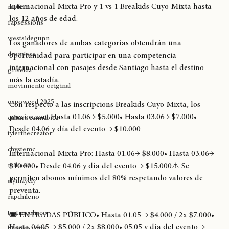
teatro
Tops desde las 14:30 a las 19:30. las categorías serán 1 vs 1 
Internacional Mixta Pro y 1 vs 1 Breakids Cuyo Mixta hasta 
rapfem
los 12 años de edad.
rapsessions
westsidegunn
Los ganadores de ambas categorías obtendrán una 
drumless
oportunidad para participar en una competencia 
internacional con pasajes desde Santiago hasta el destino 
griselda
más la estadía.
movimiento original
expoweed 2025
Con respecto a las inscripcions Breakids Cuyo Mixta, los 
precios son: Hasta 01.06→ $5.000• Hasta 03.06→ $7.000• 
cultura cannábica
Desde 04.06 y día del evento → $10.000
tylerthecreator
chystemc
Internacional Mixta Pro: Hasta 01.06→ $8.000• Hasta 03.06→ 
mikaela
$10.000• Desde 04.06 y día del evento → $15.000⚠️ Se 
permiten abonos mínimos del 80% respetando valores de 
alymayely
preventa.
rapchileno
teatrocoliseo
🎟️ ENTRADAS PÚBLICO• Hasta 01.05 → $4.000 / 2x $7.000• 