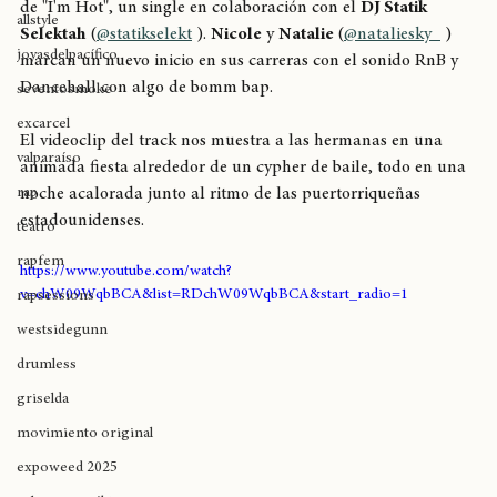
(
@ninaskyofficial
 ) ha regresado a la música con el videoclip 
breaking
de "I'm Hot", un single en colaboración con el 
DJ Statik 
allstyle
Selektah
 (
@statikselekt
 ). 
Nicole
 y 
Natalie
 (
@nataliesky_
 ) 
joyasdelpacífico
marcan un nuevo inicio en sus carreras con el sonido RnB y 
Dancehall con algo de bomm bap.
seventosmoke
excarcel
El videoclip del track nos muestra a las hermanas en una 
valparaíso
animada fiesta alrededor de un cypher de baile, todo en una 
rap
noche acalorada junto al ritmo de las puertorriqueñas 
estadounidenses. 
teatro
rapfem
https://www.youtube.com/watch?
v=chW09WqbBCA&list=RDchW09WqbBCA&start_radio=1
rapsessions
westsidegunn
drumless
griselda
movimiento original
expoweed 2025