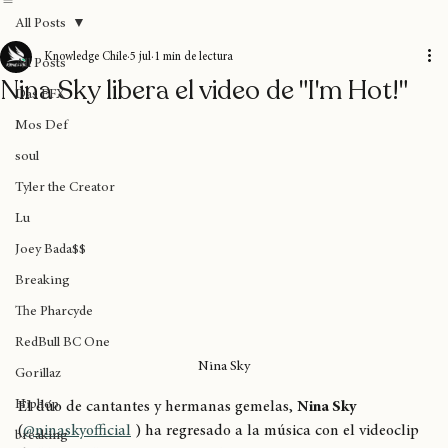
Home
Blog
Donaciones
Sobre nosotros
Suscripción
All Posts
Knowledge Chile
5 jul
1 min de lectura
All Posts
Nina Sky libera el video de "I'm Hot!"
Das EFX
Mos Def
soul
Tyler the Creator
Lu
Joey Bada$$
Breaking
The Pharcyde
RedBull BC One
Nina Sky
Gorillaz
Hiphop
El dúo de cantantes y hermanas gemelas, 
Nina Sky