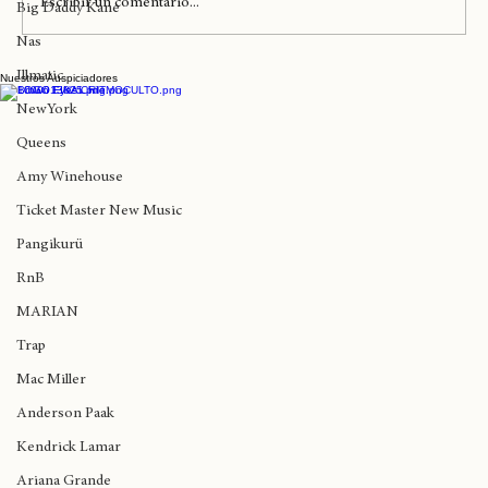
Escribir un comentario...
Big Daddy Kane
Nas
Illmatic
Nuestros Auspiciadores
Lauryn Hill y Erykah Badu llegan mañana
al Diaspora Calling en Londres
NewYork
Queens
Amy Winehouse
Ticket Master New Music
Pangikurü
RnB
MARIAN
Trap
Mac Miller
Anderson Paak
Kendrick Lamar