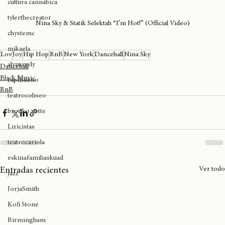
cultura cannábica
tylerthecreator
Nina Sky & Statik Selektah “I’m Hot!” (Official Video)
chystemc
mikaela
Lov
Joy
Hip Hop
RnB
New York
Dancehall
Nina Sky
alymayely
Dancehall
Black Music
rapchileno
RnB
teatrocoliseo
bronko yotte
Liricistas
teatrocariola
eskinafamiliaskuad
Ver todo
Entradas recientes
jazz
JorjaSmith
Kofi Stone