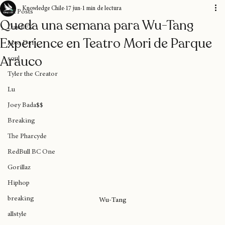
All Posts
Knowledge Chile
17 jun
1 min de lectura
All Posts
Queda una semana para Wu-Tang
Das EFX
Experience en Teatro Mori de Parque
Mos Def
Arauco
soul
Tyler the Creator
Lu
Joey Bada$$
Breaking
The Pharcyde
RedBull BC One
Gorillaz
Hiphop
breaking
Wu-Tang