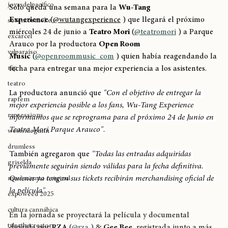
allstyle
joyasdelpacífico
Solo queda una semana para la 
Wu-Tang 
Experience
 (
@wutangexperience
 ) que llegará el próximo 
seventosmoke
miércoles 24 de junio a 
Teatro Mori
 (
@teatromori
 ) a Parque 
excarcel
Arauco por la productora 
Open Room 
valparaíso
Music
 (
@openroommusic_com
 ) quien había reagendando la 
rap
fecha para entregar una mejor experiencia a los asistentes.
teatro
La productora anunció que 
"Con el objetivo de entregar la 
rapfem
mejor experiencia posible a los fans, Wu-Tang Experience 
rapsessions
informamos que se reprograma para el próximo 24 de Junio en 
Teatro Mori Parque Arauco".
westsidegunn
drumless
También agregaron que 
"Todas las entradas adquiridas 
griselda
previamente seguirán siendo válidas para la fecha definitiva. 
Quienes ya tengan sus tickets recibirán merchandising oficial de 
movimiento original
la película"
.
expoweed 2025
cultura cannábica
En la jornada se proyectará la película y documental 