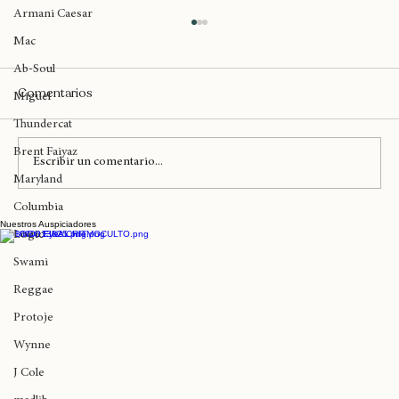
Kaicrewsade
Armani Caesar
Mac
Ab-Soul
Comentarios
Miguel
Thundercat
Brent Faiyaz
Escribir un comentario...
Maryland
Columbia
Nuestros Auspiciadores
Reagendan la Wu-Tang Experience para el
Logic
domingo 24 de mayo en Teatro Mori de
Swami
Parque Arauco
Reggae
Protoje
Wynne
J Cole