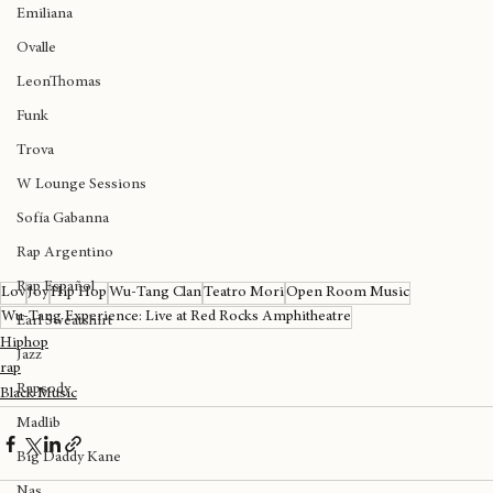
Inglaterra
Emiliana
Ovalle
LeonThomas
Funk
Trova
W Lounge Sessions
Sofía Gabanna
Rap Argentino
Rap Español
Lov
Joy
Hip Hop
Wu-Tang Clan
Teatro Mori
Open Room Music
Wu-Tang Experience: Live at Red Rocks Amphitheatre
Earl Sweatshirt
Hiphop
Jazz
rap
Rapsody
Black Music
Madlib
Big Daddy Kane