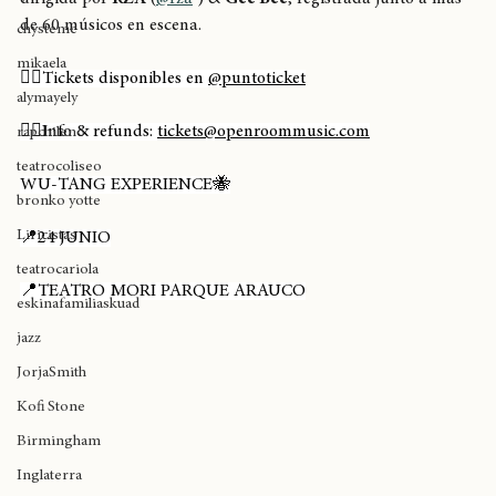
tylerthecreator
dirigida por 
RZA
 (
@rza
 ) & 
Gee Bee
, registrada junto a más 
de 60 músicos en escena.
chystemc
mikaela
👉🏽Tickets disponibles en 
@puntoticket
alymayely
👉🏽Info & refunds: 
tickets@openroommusic.com
rapchileno
teatrocoliseo
WU-TANG EXPERIENCE🐝
bronko yotte
Liricistas
📍24 JUNIO
teatrocariola
📍TEATRO MORI PARQUE ARAUCO
eskinafamiliaskuad
jazz
JorjaSmith
Kofi Stone
Birmingham