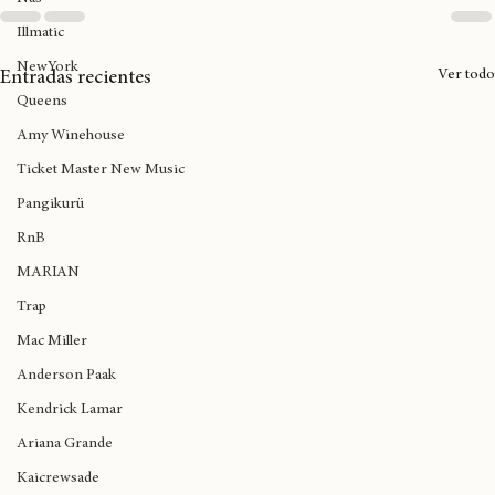
Nas
Illmatic
NewYork
Ver todo
Entradas recientes
Queens
Amy Winehouse
Ticket Master New Music
Pangikurü
RnB
MARIAN
Trap
Mac Miller
Anderson Paak
Kendrick Lamar
Ariana Grande